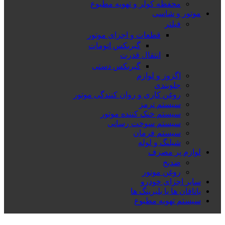
محفظه کولر و تهویه مطبوع
موتور و شاسی
فیلتر
قطعات و اجزای موتور
گیربکس اتومات
انتقال قدرت
گیربکس دستی
اگزوز و لوازم
جلوبندی
روغن کاری و روان کنندگی موتور
سیستم ترمز
سیستم خنک کننده موتور
سیستم سوخت رسانی
سیستم فرمان
شیلنگ و لوله
لوازم پر مصرف
ضدیخ
روغن موتور
سایر اجزای خودرو
یاتاقان ها یا بلبرینگ ها
سیستم تهویه مطبوع