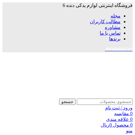
فروشگاه اینترنتی لوازم یدکی دنده 6
مجله
مطالب کاربران
مشاوره
تماس با ما
برندها
09306666781
جستجو
ورود / ثبت نام
0
مقایسه
0
علاقه مندی
0
محصول
0
ریال
منو