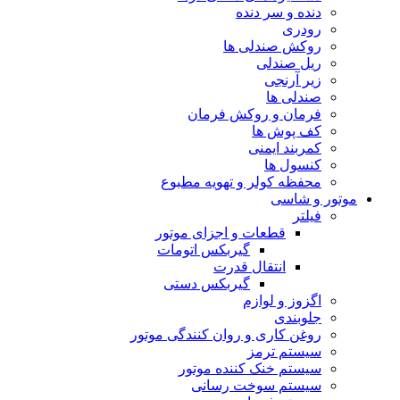
دنده و سر دنده
رودری
روکش صندلی ها
ریل صندلی
زیر آرنجی
صندلی ها
فرمان و روکش فرمان
کف پوش ها
کمربند ایمنی
کنسول ها
محفظه کولر و تهویه مطبوع
موتور و شاسی
فیلتر
قطعات و اجزای موتور
گیربکس اتومات
انتقال قدرت
گیربکس دستی
اگزوز و لوازم
جلوبندی
روغن کاری و روان کنندگی موتور
سیستم ترمز
سیستم خنک کننده موتور
سیستم سوخت رسانی