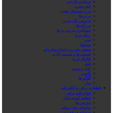
تزِیئنات خارجی
جلو پنجره
درب صندوق عقب
درب ها
درپوش باک بنزین
درزگیرها
دستگیره بیرونی درها
رینگ چرخ
سپر
ستونها
سقف خودرو و انواع سانروف
شیشه ها و شیشه بالا بر
قالپاق چرخ
قفل
کابل و سیم
کاپوت
گلگیرها
نوار
قطعات برقی و الکتریکی
انواع کلید برقی
تنظیم کننده ولتاژ
دوربین ها
سامانه برق رسانی
سامانه جرقه زنی