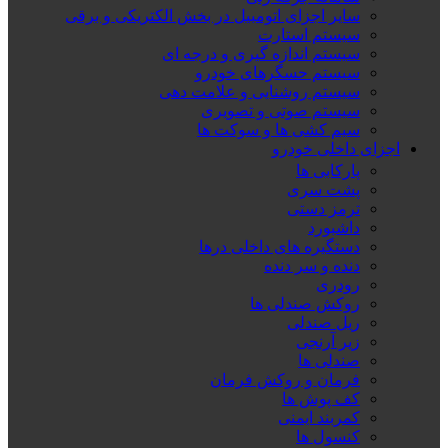
سایر اجزای اتومبیل در بخش الکتریکی و برقی
سیستم استارت
سیستم اندازه گیری و درجه ای
سیستم حسگرهای خودرو
سیستم روشنایی و علامت دهی
سیستم صوتی و تصویری
سیم کشی ها و سوکت ها
اجزای داخلی خودرو
پارکابی ها
پشت سری
ترمز دستی
داشبورد
دستگیره های داخلی درها
دنده و سر دنده
رودری
روکش صندلی ها
ریل صندلی
زیر آرنجی
صندلی ها
فرمان و روکش فرمان
کف پوش ها
کمربند ایمنی
کنسول ها