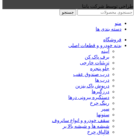
طراحی توسط شرکت بانتا
جستجو
منو
دسته بندی ها
فروشگاه
بدنه خودرو و قطعات اصلی
آیینه
برف پاک کن
تزِیئنات خارجی
جلو پنجره
درب صندوق عقب
درب ها
درپوش باک بنزین
درزگیرها
دستگیره بیرونی درها
رینگ چرخ
سپر
ستونها
سقف خودرو و انواع سانروف
شیشه ها و شیشه بالا بر
قالپاق چرخ