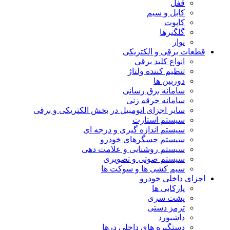
قفل
کابل و سیم
کاپوت
گلگیرها
نوار
قطعات برقی و الکتریکی
انواع کلید برقی
تنظیم کننده ولتاژ
دوربین ها
سامانه برق رسانی
سامانه جرقه زنی
سایر اجزای اتومبیل در بخش الکتریکی و برقی
سیستم استارت
سیستم اندازه گیری و درجه ای
سیستم حسگرهای خودرو
سیستم روشنایی و علامت دهی
سیستم صوتی و تصویری
سیم کشی ها و سوکت ها
اجزای داخلی خودرو
پارکابی ها
پشت سری
ترمز دستی
داشبورد
دستگیره های داخلی درها