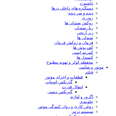
داشبورد
دستگیره های داخلی درها
دنده و سر دنده
رودری
روکش صندلی ها
ریل صندلی
زیر آرنجی
صندلی ها
فرمان و روکش فرمان
کف پوش ها
کمربند ایمنی
کنسول ها
محفظه کولر و تهویه مطبوع
موتور و شاسی
فیلتر
قطعات و اجزای موتور
گیربکس اتومات
انتقال قدرت
گیربکس دستی
اگزوز و لوازم
جلوبندی
روغن کاری و روان کنندگی موتور
سیستم ترمز