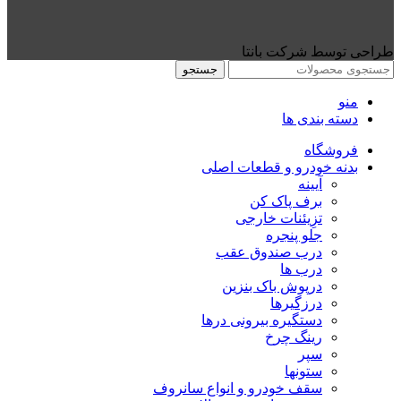
طراحی توسط شرکت بانتا
جستجو
منو
دسته بندی ها
فروشگاه
بدنه خودرو و قطعات اصلی
آیینه
برف پاک کن
تزِیئنات خارجی
جلو پنجره
درب صندوق عقب
درب ها
درپوش باک بنزین
درزگیرها
دستگیره بیرونی درها
رینگ چرخ
سپر
ستونها
سقف خودرو و انواع سانروف