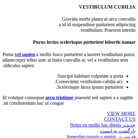
VESTIBULUM CUBILIA
Gravida morbi platea at arcu convallis
a id id suspendisse parturient adipiscing
vestibulum. Praesent interdu.
Purus lectus scelerisque
parturient
lobortis namar
Purus
vel sapien
a mollis fusce parturient a laoreet vestibulum purus
ullamcorper tellus ante at duira convallis ac vel a vestibulum sem
ridiculus sapien.
Suscipit habitant vulputate a porta.
Consectetur vestibulum cubilia acc.
Scelerisque litora ipsum parturient.
Id volutpat consequat
arcu tristique
praesent sed sapien a a sagittis
sit condimentum hac ut congue.
VIEW MORE
CONTACT US
جدیدتر
Netus eu mollis hac dignis
بازگشت به لیست
قدیمی تر
Imperdiet mauris a nontin