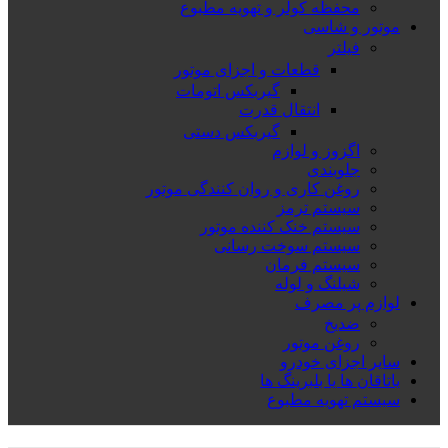
محفظه کولر و تهویه مطبوع
موتور و شاسی
فیلتر
قطعات و اجزای موتور
گیربکس اتومات
انتقال قدرت
گیربکس دستی
اگزوز و لوازم
جلوبندی
روغن کاری و روان کنندگی موتور
سیستم ترمز
سیستم خنک کننده موتور
سیستم سوخت رسانی
سیستم فرمان
شیلنگ و لوله
لوازم پر مصرف
ضدیخ
روغن موتور
سایر اجزای خودرو
یاتاقان ها یا بلبرینگ ها
سیستم تهویه مطبوع