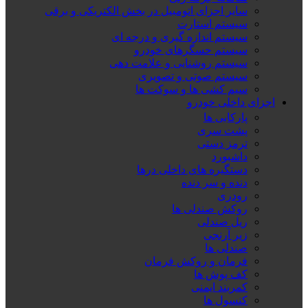
سایر اجزای اتومبیل در بخش الکتریکی و برقی
سیستم استارت
سیستم اندازه گیری و درجه ای
سیستم حسگرهای خودرو
سیستم روشنایی و علامت دهی
سیستم صوتی و تصویری
سیم کشی ها و سوکت ها
اجزای داخلی خودرو
پارکابی ها
پشت سری
ترمز دستی
داشبورد
دستگیره های داخلی درها
دنده و سر دنده
رودری
روکش صندلی ها
ریل صندلی
زیر آرنجی
صندلی ها
فرمان و روکش فرمان
کف پوش ها
کمربند ایمنی
کنسول ها