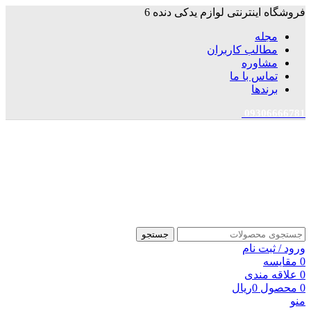
فروشگاه اینترنتی لوازم یدکی دنده 6
مجله
مطالب کاربران
مشاوره
تماس با ما
برندها
09306666781
جستجو
ورود / ثبت نام
0
مقایسه
0
علاقه مندی
0
محصول
0
ریال
منو