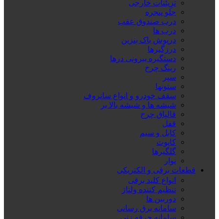
تزِیئنات خارجی
جلو پنجره
درب صندوق عقب
درب ها
درپوش باک بنزین
درزگیرها
دستگیره بیرونی درها
رینگ چرخ
سپر
ستونها
سقف خودرو و انواع سانروف
شیشه ها و شیشه بالا بر
قالپاق چرخ
قفل
کابل و سیم
کاپوت
گلگیرها
نوار
قطعات برقی و الکتریکی
انواع کلید برقی
تنظیم کننده ولتاژ
دوربین ها
سامانه برق رسانی
سامانه جرقه زنی