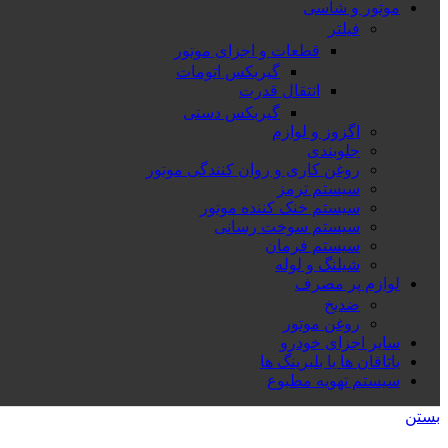
موتور و شاسی
فیلتر
قطعات و اجزای موتور
گیربکس اتومات
انتقال قدرت
گیربکس دستی
اگزوز و لوازم
جلوبندی
روغن کاری و روان کنندگی موتور
سیستم ترمز
سیستم خنک کننده موتور
سیستم سوخت رسانی
سیستم فرمان
شیلنگ و لوله
لوازم پر مصرف
ضدیخ
روغن موتور
سایر اجزای خودرو
یاتاقان ها یا بلبرینگ ها
سیستم تهویه مطبوع
بستن