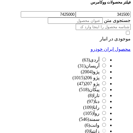
فیلتر محصولات ووکامرس
جستجوی متن
موجودی در انبار
محصول ایران خودرو
آردی
(63)
آریسان
(31)
پژو
(2004)
پژو 206
(1015)
پژو 207
(47)
پیکان
(518)
تارا
(8)
دنا
(97)
رانا
(109)
روآ
(105)
سمند
(546)
وانت
(6)
زانتیا
(0)