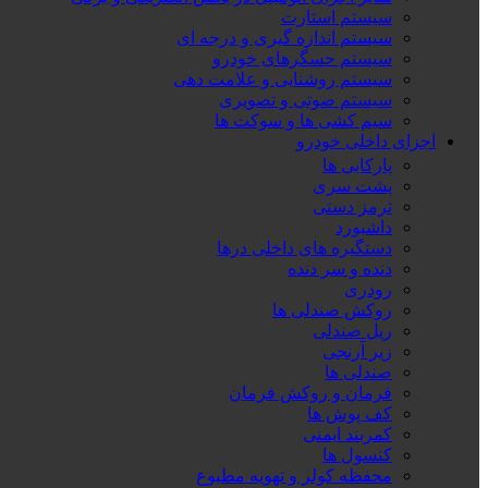
سیستم استارت
سیستم اندازه گیری و درجه ای
سیستم حسگرهای خودرو
سیستم روشنایی و علامت دهی
سیستم صوتی و تصویری
سیم کشی ها و سوکت ها
اجزای داخلی خودرو
پارکابی ها
پشت سری
ترمز دستی
داشبورد
دستگیره های داخلی درها
دنده و سر دنده
رودری
روکش صندلی ها
ریل صندلی
زیر آرنجی
صندلی ها
فرمان و روکش فرمان
کف پوش ها
کمربند ایمنی
کنسول ها
محفظه کولر و تهویه مطبوع