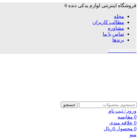
فروشگاه اینترنتی لوازم یدکی دنده 6
مجله
مطالب کاربران
مشاوره
تماس با ما
برندها
09306666781
جستجو
ورود / ثبت نام
0
مقایسه
0
علاقه مندی
0
محصول
0
ریال
منو