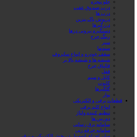
جلو پنجره
درب صندوق عقب
درب ها
درپوش باک بنزین
درزگیرها
دستگیره بیرونی درها
رینگ چرخ
سپر
ستونها
سقف خودرو و انواع سانروف
شیشه ها و شیشه بالا بر
قالپاق چرخ
قفل
کابل و سیم
کاپوت
گلگیرها
نوار
قطعات برقی و الکتریکی
انواع کلید برقی
تنظیم کننده ولتاژ
دوربین ها
سامانه برق رسانی
سامانه جرقه زنی
سایر اجزای اتومبیل در بخش الکتریکی و برقی