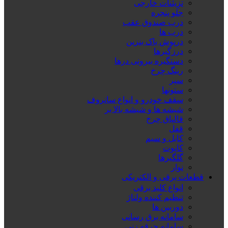
تزِیئنات خارجی
جلو پنجره
درب صندوق عقب
درب ها
درپوش باک بنزین
درزگیرها
دستگیره بیرونی درها
رینگ چرخ
سپر
ستونها
سقف خودرو و انواع سانروف
شیشه ها و شیشه بالا بر
قالپاق چرخ
قفل
کابل و سیم
کاپوت
گلگیرها
نوار
قطعات برقی و الکتریکی
انواع کلید برقی
تنظیم کننده ولتاژ
دوربین ها
سامانه برق رسانی
سامانه جرقه زنی