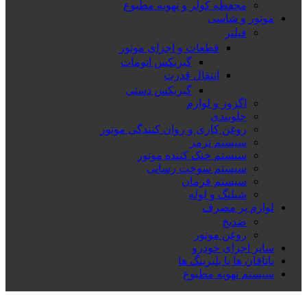
محفظه کولر و تهویه مطبوع
موتور و شاسی
فیلتر
قطعات و اجزای موتور
گیربکس اتومات
انتقال قدرت
گیربکس دستی
اگزوز و لوازم
جلوبندی
روغن کاری و روان کنندگی موتور
سیستم ترمز
سیستم خنک کننده موتور
سیستم سوخت رسانی
سیستم فرمان
شیلنگ و لوله
لوازم پر مصرف
ضدیخ
روغن موتور
سایر اجزای خودرو
یاتاقان ها یا بلبرینگ ها
سیستم تهویه مطبوع