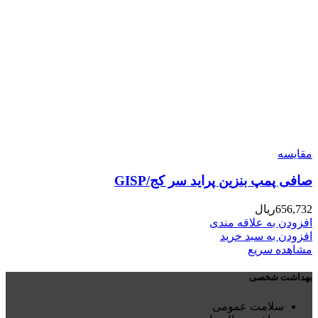
مقایسه
صافی پمپ بنزین پراید سر کج/GISP
656,732
ریال
افزودن به علاقه مندی
افزودن به سبد خرید
مشاهده سریع
بهداشت شخصی
سلامت عمومی