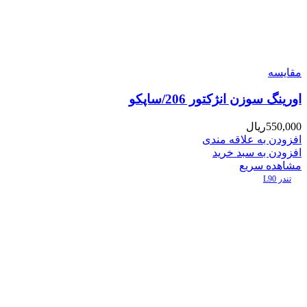
مقایسه
اورینگ سوزن انژکتور 206/ساپکو
550,000
ریال
افزودن به علاقه مندی
افزودن به سبد خرید
مشاهده سریع
تندر L90