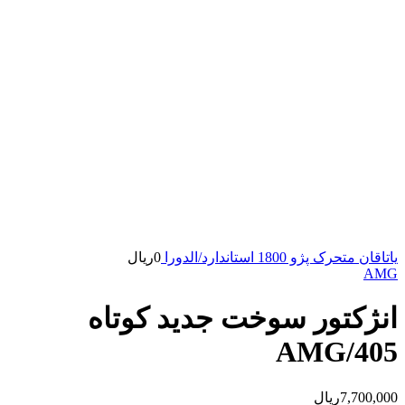
یاتاقان متحرک پژو 1800 استاندارد/الدورا
0
ریال
AMG
انژکتور سوخت جدید کوتاه
405/AMG
7,700,000
ریال