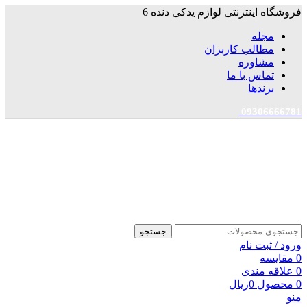
فروشگاه اینترنتی لوازم یدکی دنده 6
مجله
مطالب کاربران
مشاوره
تماس با ما
برندها
09306666781
جستجو
ورود / ثبت نام
0
مقایسه
0
علاقه مندی
0
محصول
0
ریال
منو