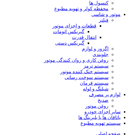
کنسول ها
محفظه کولر و تهویه مطبوع
موتور و شاسی
فیلتر
قطعات و اجزای موتور
گیربکس اتومات
انتقال قدرت
گیربکس دستی
اگزوز و لوازم
جلوبندی
روغن کاری و روان کنندگی موتور
سیستم ترمز
سیستم خنک کننده موتور
سیستم سوخت رسانی
سیستم فرمان
شیلنگ و لوله
لوازم پر مصرف
ضدیخ
روغن موتور
سایر اجزای خودرو
یاتاقان ها یا بلبرینگ ها
سیستم تهویه مطبوع
صفحه اصلی