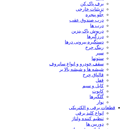
برف پاک کن
تزِیئنات خارجی
جلو پنجره
درب صندوق عقب
درب ها
درپوش باک بنزین
درزگیرها
دستگیره بیرونی درها
رینگ چرخ
سپر
ستونها
سقف خودرو و انواع سانروف
شیشه ها و شیشه بالا بر
قالپاق چرخ
قفل
کابل و سیم
کاپوت
گلگیرها
نوار
قطعات برقی و الکتریکی
انواع کلید برقی
تنظیم کننده ولتاژ
دوربین ها