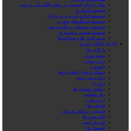
سایر اجزای اتومبیل در بخش الکتریکی و برقی
سیستم استارت
سیستم اندازه گیری و درجه ای
سیستم حسگرهای خودرو
سیستم روشنایی و علامت دهی
سیستم صوتی و تصویری
سیم کشی ها و سوکت ها
اجزای داخلی خودرو
پارکابی ها
پشت سری
ترمز دستی
داشبورد
دستگیره های داخلی درها
دنده و سر دنده
رودری
روکش صندلی ها
ریل صندلی
زیر آرنجی
صندلی ها
فرمان و روکش فرمان
کف پوش ها
کمربند ایمنی
کنسول ها