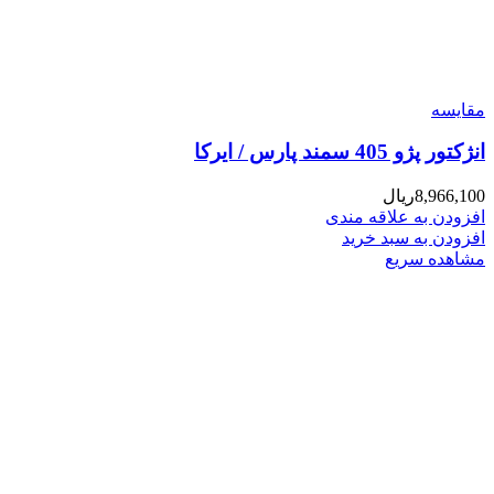
مقایسه
انژکتور پژو 405 سمند پارس / ایرکا
8,966,100
ریال
افزودن به علاقه مندی
افزودن به سبد خرید
مشاهده سریع