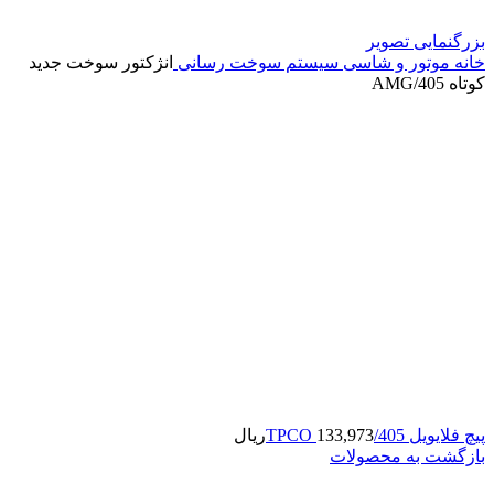
بزرگنمایی تصویر
خانه
موتور و شاسی
سیستم سوخت رسانی
انژکتور سوخت جدید
کوتاه 405/AMG
پیچ فلایویل 405/TPCO
133,973
ریال
بازگشت به محصولات