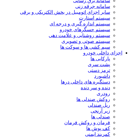
سامانه برق رسانی
سامانه جرقه زنی
سایر اجزای اتومبیل در بخش الکتریکی و برقی
سیستم استارت
سیستم اندازه گیری و درجه ای
سیستم حسگرهای خودرو
سیستم روشنایی و علامت دهی
سیستم صوتی و تصویری
سیم کشی ها و سوکت ها
اجزای داخلی خودرو
پارکابی ها
پشت سری
ترمز دستی
داشبورد
دستگیره های داخلی درها
دنده و سر دنده
رودری
روکش صندلی ها
ریل صندلی
زیر آرنجی
صندلی ها
فرمان و روکش فرمان
کف پوش ها
کمربند ایمنی