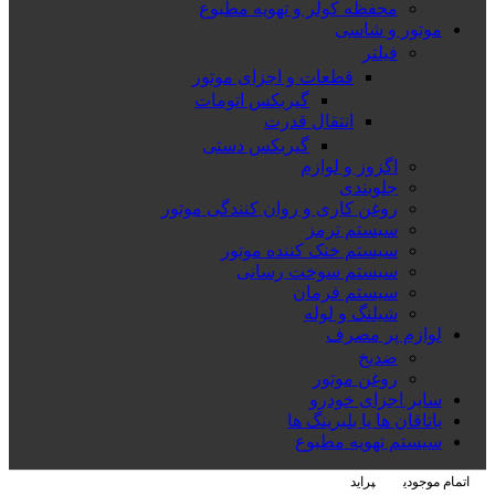
محفظه کولر و تهویه مطبوع
موتور و شاسی
فیلتر
قطعات و اجزای موتور
گیربکس اتومات
انتقال قدرت
گیربکس دستی
اگزوز و لوازم
جلوبندی
روغن کاری و روان کنندگی موتور
سیستم ترمز
سیستم خنک کننده موتور
سیستم سوخت رسانی
سیستم فرمان
شیلنگ و لوله
لوازم پر مصرف
ضدیخ
روغن موتور
سایر اجزای خودرو
یاتاقان ها یا بلبرینگ ها
سیستم تهویه مطبوع
اتمام موجودی
پراید