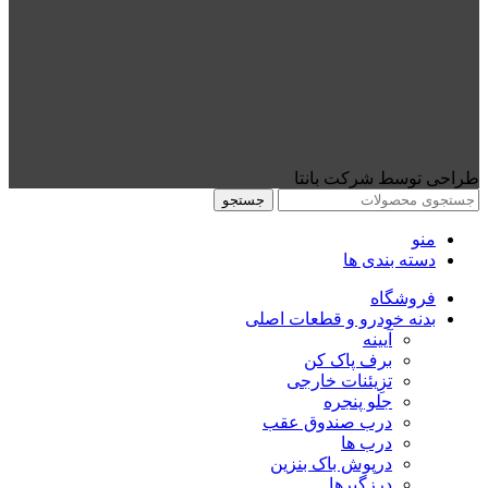
طراحی توسط شرکت بانتا
جستجو
منو
دسته بندی ها
فروشگاه
بدنه خودرو و قطعات اصلی
آیینه
برف پاک کن
تزِیئنات خارجی
جلو پنجره
درب صندوق عقب
درب ها
درپوش باک بنزین
درزگیرها