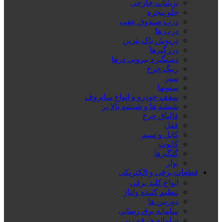
تزِیئنات خارجی
جلو پنجره
درب صندوق عقب
درب ها
درپوش باک بنزین
درزگیرها
دستگیره بیرونی درها
رینگ چرخ
سپر
ستونها
سقف خودرو و انواع سانروف
شیشه ها و شیشه بالا بر
قالپاق چرخ
قفل
کابل و سیم
کاپوت
گلگیرها
نوار
قطعات برقی و الکتریکی
انواع کلید برقی
تنظیم کننده ولتاژ
دوربین ها
سامانه برق رسانی
سامانه جرقه زنی