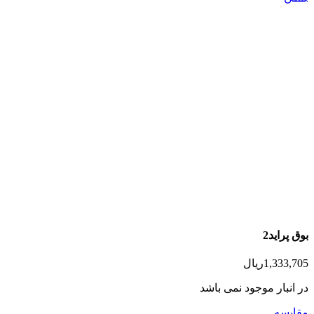
بوق پراید2
1,333,705
ریال
در انبار موجود نمی باشد
مقایسه