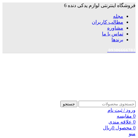
فروشگاه اینترنتی لوازم یدکی دنده 6
مجله
مطالب کاربران
مشاوره
تماس با ما
برندها
09306666781
جستجو
ورود / ثبت نام
0
مقایسه
0
علاقه مندی
0
محصول
0
ریال
منو