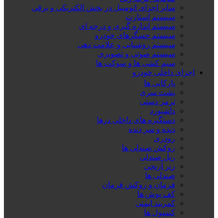
سایر اجزای اتومبیل در بخش الکتریکی و برقی
سیستم استارت
سیستم اندازه گیری و درجه ای
سیستم حسگرهای خودرو
سیستم روشنایی و علامت دهی
سیستم صوتی و تصویری
سیم کشی ها و سوکت ها
اجزای داخلی خودرو
پارکابی ها
پشت سری
ترمز دستی
داشبورد
دستگیره های داخلی درها
دنده و سر دنده
رودری
روکش صندلی ها
ریل صندلی
زیر آرنجی
صندلی ها
فرمان و روکش فرمان
کف پوش ها
کمربند ایمنی
کنسول ها