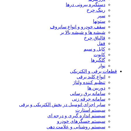
دستگیره بیرونی درها
رینگ چرخ
سپر
ستونها
سقف خودرو و انواع سانروف
شیشه ها و شیشه بالا بر
قالپاق چرخ
قفل
کابل و سیم
کاپوت
گلگیرها
نوار
قطعات برقی و الکتریکی
انواع کلید برقی
تنظیم کننده ولتاژ
دوربین ها
سامانه برق رسانی
سامانه جرقه زنی
سایر اجزای اتومبیل در بخش الکتریکی و برقی
سیستم استارت
سیستم اندازه گیری و درجه ای
سیستم حسگرهای خودرو
سیستم روشنایی و علامت دهی