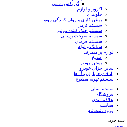
گیربکس دستی
اگزوز و لوازم
جلوبندی
روغن کاری و روان کنندگی موتور
سیستم ترمز
سیستم خنک کننده موتور
سیستم سوخت رسانی
سیستم فرمان
شیلنگ و لوله
لوازم پر مصرف
ضدیخ
روغن موتور
سایر اجزای خودرو
یاتاقان ها یا بلبرینگ ها
سیستم تهویه مطبوع
صفحه اصلی
فروشگاه
علاقه مندی
مقایسه
ورود / ثبت نام
سبد خرید
بستن