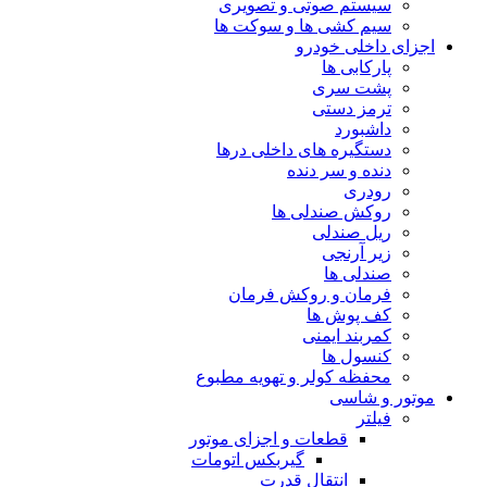
سیستم صوتی و تصویری
سیم کشی ها و سوکت ها
اجزای داخلی خودرو
پارکابی ها
پشت سری
ترمز دستی
داشبورد
دستگیره های داخلی درها
دنده و سر دنده
رودری
روکش صندلی ها
ریل صندلی
زیر آرنجی
صندلی ها
فرمان و روکش فرمان
کف پوش ها
کمربند ایمنی
کنسول ها
محفظه کولر و تهویه مطبوع
موتور و شاسی
فیلتر
قطعات و اجزای موتور
گیربکس اتومات
انتقال قدرت