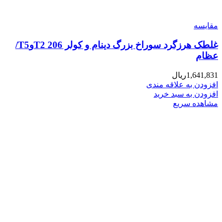
مقایسه
غلطک هرزگرد سوراخ بزرگ دینام و کولر 206 T2وT5/
عظام
1,641,831
ریال
افزودن به علاقه مندی
افزودن به سبد خرید
مشاهده سریع