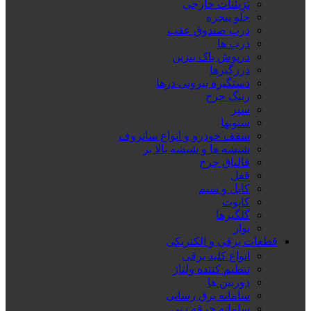
تزِیئنات خارجی
جلو پنجره
درب صندوق عقب
درب ها
درپوش باک بنزین
درزگیرها
دستگیره بیرونی درها
رینگ چرخ
سپر
ستونها
سقف خودرو و انواع سانروف
شیشه ها و شیشه بالا بر
قالپاق چرخ
قفل
کابل و سیم
کاپوت
گلگیرها
نوار
قطعات برقی و الکتریکی
انواع کلید برقی
تنظیم کننده ولتاژ
دوربین ها
سامانه برق رسانی
سامانه جرقه زنی