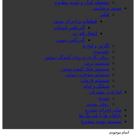
محفظه کولر و تهویه مطبوع
موتور و شاسی
فیلتر
قطعات و اجزای موتور
گیربکس اتومات
انتقال قدرت
گیربکس دستی
اگزوز و لوازم
جلوبندی
روغن کاری و روان کنندگی موتور
سیستم ترمز
سیستم خنک کننده موتور
سیستم سوخت رسانی
سیستم فرمان
شیلنگ و لوله
لوازم پر مصرف
ضدیخ
روغن موتور
سایر اجزای خودرو
یاتاقان ها یا بلبرینگ ها
سیستم تهویه مطبوع
اتمام موجودی