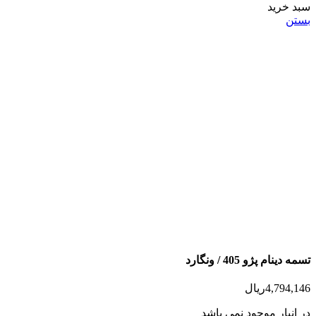
سبد خرید
بستن
تسمه دینام پژو 405 / ونگارد
4,794,146
ریال
در انبار موجود نمی باشد