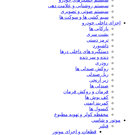
سیستم روشنایی و علامت دهی
سیستم صوتی و تصویری
سیم کشی ها و سوکت ها
اجزای داخلی خودرو
پارکابی ها
پشت سری
ترمز دستی
داشبورد
دستگیره های داخلی درها
دنده و سر دنده
رودری
روکش صندلی ها
ریل صندلی
زیر آرنجی
صندلی ها
فرمان و روکش فرمان
کف پوش ها
کمربند ایمنی
کنسول ها
محفظه کولر و تهویه مطبوع
موتور و شاسی
فیلتر
قطعات و اجزای موتور