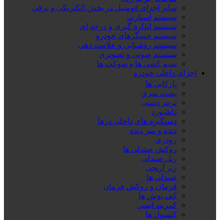
سایر اجزای اتومبیل در بخش الکتریکی و برقی
سیستم استارت
سیستم اندازه گیری و درجه ای
سیستم حسگرهای خودرو
سیستم روشنایی و علامت دهی
سیستم صوتی و تصویری
سیم کشی ها و سوکت ها
اجزای داخلی خودرو
پارکابی ها
پشت سری
ترمز دستی
داشبورد
دستگیره های داخلی درها
دنده و سر دنده
رودری
روکش صندلی ها
ریل صندلی
زیر آرنجی
صندلی ها
فرمان و روکش فرمان
کف پوش ها
کمربند ایمنی
کنسول ها