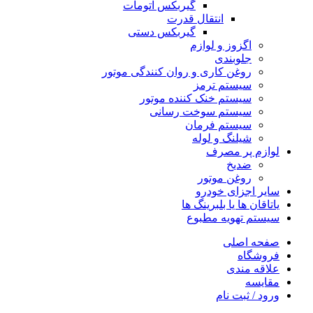
گیربکس اتومات
انتقال قدرت
گیربکس دستی
اگزوز و لوازم
جلوبندی
روغن کاری و روان کنندگی موتور
سیستم ترمز
سیستم خنک کننده موتور
سیستم سوخت رسانی
سیستم فرمان
شیلنگ و لوله
لوازم پر مصرف
ضدیخ
روغن موتور
سایر اجزای خودرو
یاتاقان ها یا بلبرینگ ها
سیستم تهویه مطبوع
صفحه اصلی
فروشگاه
علاقه مندی
مقایسه
ورود / ثبت نام