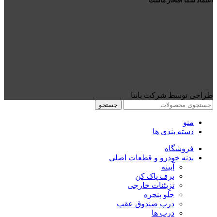
اعتماد شما افتخار ماست
طراحی توسط شرکت بانتا
جستجو
منو
دسته بندی ها
فروشگاه
بدنه خودرو و قطعات اصلی
آیینه
برف پاک کن
تزِیئنات خارجی
جلو پنجره
درب صندوق عقب
درب ها