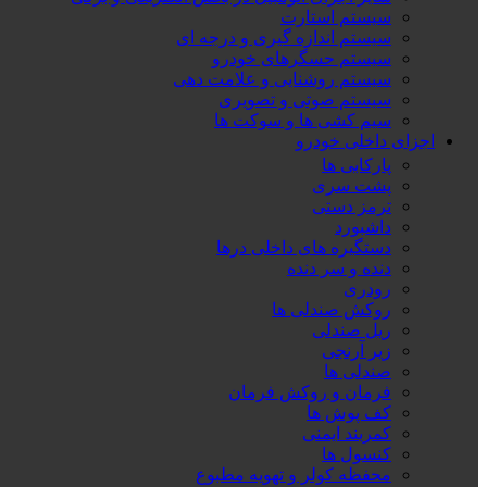
سیستم استارت
سیستم اندازه گیری و درجه ای
سیستم حسگرهای خودرو
سیستم روشنایی و علامت دهی
سیستم صوتی و تصویری
سیم کشی ها و سوکت ها
اجزای داخلی خودرو
پارکابی ها
پشت سری
ترمز دستی
داشبورد
دستگیره های داخلی درها
دنده و سر دنده
رودری
روکش صندلی ها
ریل صندلی
زیر آرنجی
صندلی ها
فرمان و روکش فرمان
کف پوش ها
کمربند ایمنی
کنسول ها
محفظه کولر و تهویه مطبوع