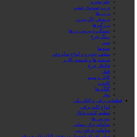
جلو پنجره
درب صندوق عقب
درب ها
درپوش باک بنزین
درزگیرها
دستگیره بیرونی درها
رینگ چرخ
سپر
ستونها
سقف خودرو و انواع سانروف
شیشه ها و شیشه بالا بر
قالپاق چرخ
قفل
کابل و سیم
کاپوت
گلگیرها
نوار
قطعات برقی و الکتریکی
انواع کلید برقی
تنظیم کننده ولتاژ
دوربین ها
سامانه برق رسانی
سامانه جرقه زنی
سایر اجزای اتومبیل در بخش الکتریکی و برقی