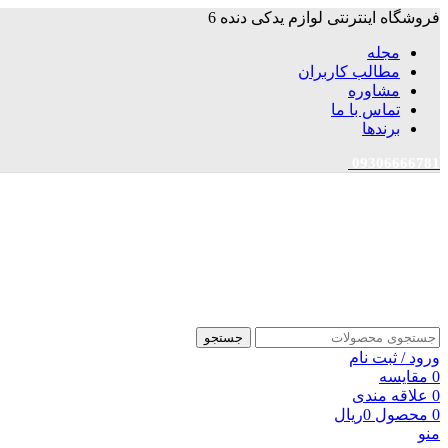
فروشگاه اینترنتی لوازم یدکی دنده 6
مجله
مطالب کاربران
مشاوره
تماس با ما
برندها
09306666781
جستجو
ورود / ثبت نام
0
مقایسه
0
علاقه مندی
0
محصول
0
ریال
منو