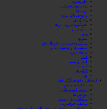
جلو پنجره
درب صندوق عقب
درب ها
درپوش باک بنزین
درزگیرها
دستگیره بیرونی درها
رینگ چرخ
سپر
ستونها
سقف خودرو و انواع سانروف
شیشه ها و شیشه بالا بر
قالپاق چرخ
قفل
کابل و سیم
کاپوت
گلگیرها
نوار
قطعات برقی و الکتریکی
انواع کلید برقی
تنظیم کننده ولتاژ
دوربین ها
سامانه برق رسانی
سامانه جرقه زنی
سایر اجزای اتومبیل در بخش الکتریکی و برقی