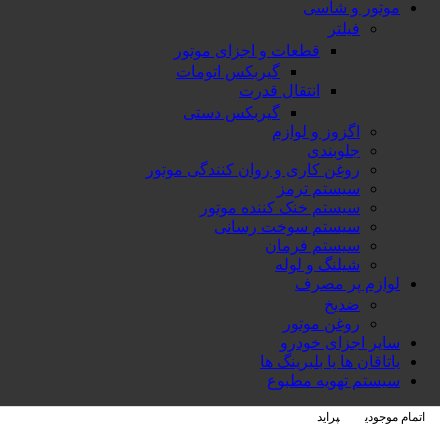
موتور و شاسی
فیلتر
قطعات و اجزای موتور
گیربکس اتومات
انتقال قدرت
گیربکس دستی
اگزوز و لوازم
جلوبندی
روغن کاری و روان کنندگی موتور
سیستم ترمز
سیستم خنک کننده موتور
سیستم سوخت رسانی
سیستم فرمان
شیلنگ و لوله
لوازم پر مصرف
ضدیخ
روغن موتور
سایر اجزای خودرو
یاتاقان ها یا بلبرینگ ها
سیستم تهویه مطبوع
اتمام موجودی
پراید