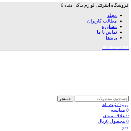
فروشگاه اینترنتی لوازم یدکی دنده 6
مجله
مطالب کاربران
مشاوره
تماس با ما
برندها
09306666781
جستجو
ورود / ثبت نام
0
مقایسه
0
علاقه مندی
0
محصول
0
ریال
منو