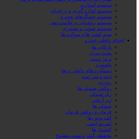
سیستم استارت
سیستم اندازه گیری و درجه ای
سیستم حسگرهای خودرو
سیستم روشنایی و علامت دهی
سیستم صوتی و تصویری
سیم کشی ها و سوکت ها
اجزای داخلی خودرو
پارکابی ها
پشت سری
ترمز دستی
داشبورد
دستگیره های داخلی درها
دنده و سر دنده
رودری
روکش صندلی ها
ریل صندلی
زیر آرنجی
صندلی ها
فرمان و روکش فرمان
کف پوش ها
کمربند ایمنی
کنسول ها
محفظه کولر و تهویه مطبوع