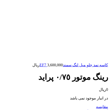
کاسه نمد جلو میل لنگ سمندEF7
3,600,000
ریال
رینگ موتور ٠/٧٥ پراید
0
ریال
در انبار موجود نمی باشد
مقایسه