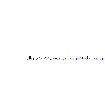
زه درب جلو L90 راست/مژده وصل
1,247,792
ریال