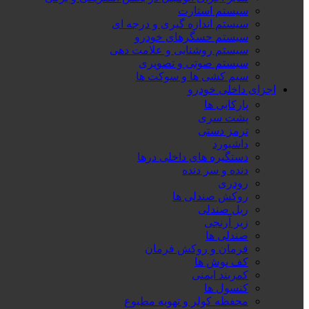
سیستم استارت
سیستم اندازه گیری و درجه ای
سیستم حسگرهای خودرو
سیستم روشنایی و علامت دهی
سیستم صوتی و تصویری
سیم کشی ها و سوکت ها
اجزای داخلی خودرو
پارکابی ها
پشت سری
ترمز دستی
داشبورد
دستگیره های داخلی درها
دنده و سر دنده
رودری
روکش صندلی ها
ریل صندلی
زیر آرنجی
صندلی ها
فرمان و روکش فرمان
کف پوش ها
کمربند ایمنی
کنسول ها
محفظه کولر و تهویه مطبوع