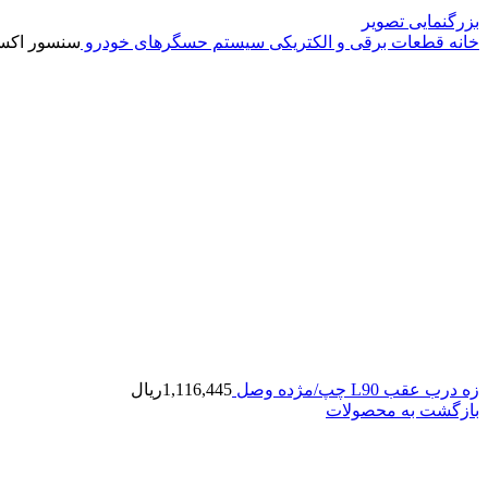
بزرگنمایی تصویر
خانه
قطعات برقی و الکتریکی
سیستم حسگرهای خودرو
سنسور اکسیژن 405 پایینی گازس
زه درب عقب L90 چپ/مژده وصل
1,116,445
ریال
بازگشت به محصولات