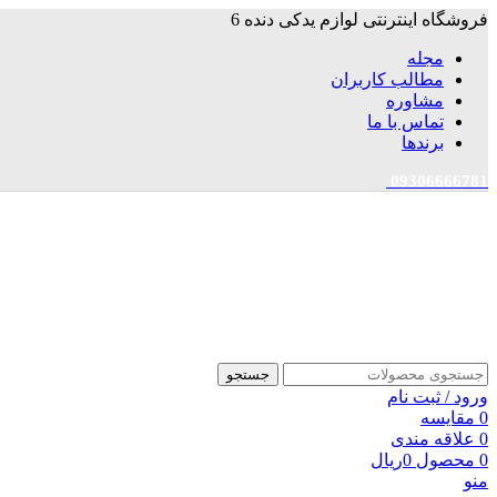
فروشگاه اینترنتی لوازم یدکی دنده 6
مجله
مطالب کاربران
مشاوره
تماس با ما
برندها
09306666781
جستجو
ورود / ثبت نام
0
مقایسه
0
علاقه مندی
0
محصول
0
ریال
منو