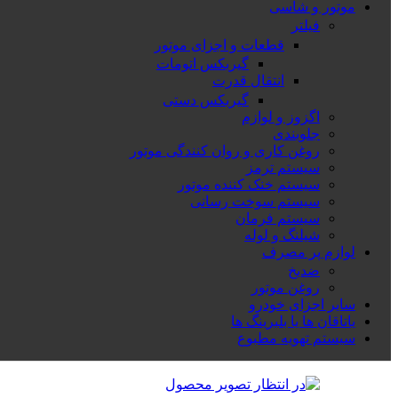
موتور و شاسی
فیلتر
قطعات و اجزای موتور
گیربکس اتومات
انتقال قدرت
گیربکس دستی
اگزوز و لوازم
جلوبندی
روغن کاری و روان کنندگی موتور
سیستم ترمز
سیستم خنک کننده موتور
سیستم سوخت رسانی
سیستم فرمان
شیلنگ و لوله
لوازم پر مصرف
ضدیخ
روغن موتور
سایر اجزای خودرو
یاتاقان ها یا بلبرینگ ها
سیستم تهویه مطبوع