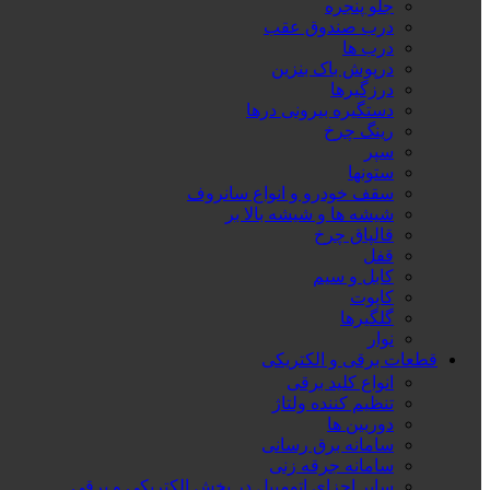
جلو پنجره
درب صندوق عقب
درب ها
درپوش باک بنزین
درزگیرها
دستگیره بیرونی درها
رینگ چرخ
سپر
ستونها
سقف خودرو و انواع سانروف
شیشه ها و شیشه بالا بر
قالپاق چرخ
قفل
کابل و سیم
کاپوت
گلگیرها
نوار
قطعات برقی و الکتریکی
انواع کلید برقی
تنظیم کننده ولتاژ
دوربین ها
سامانه برق رسانی
سامانه جرقه زنی
سایر اجزای اتومبیل در بخش الکتریکی و برقی