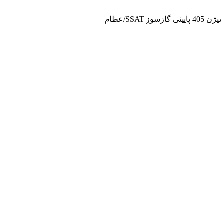
وز SSAT/عظام