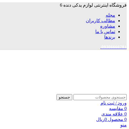
فروشگاه اینترنتی لوازم یدکی دنده 6
مجله
مطالب کاربران
مشاوره
تماس با ما
برندها
09306666781
جستجو
ورود / ثبت نام
0
مقایسه
0
علاقه مندی
0
محصول
0
ریال
منو