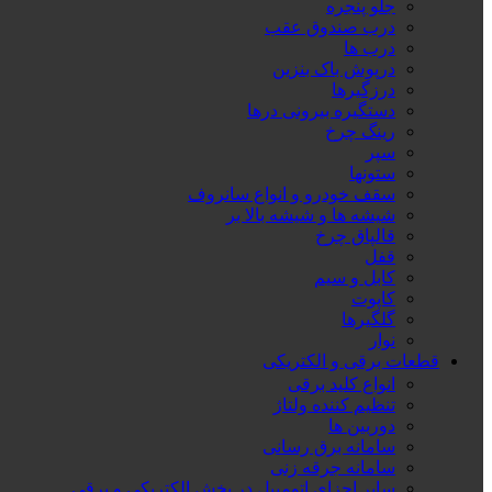
جلو پنجره
درب صندوق عقب
درب ها
درپوش باک بنزین
درزگیرها
دستگیره بیرونی درها
رینگ چرخ
سپر
ستونها
سقف خودرو و انواع سانروف
شیشه ها و شیشه بالا بر
قالپاق چرخ
قفل
کابل و سیم
کاپوت
گلگیرها
نوار
قطعات برقی و الکتریکی
انواع کلید برقی
تنظیم کننده ولتاژ
دوربین ها
سامانه برق رسانی
سامانه جرقه زنی
سایر اجزای اتومبیل در بخش الکتریکی و برقی