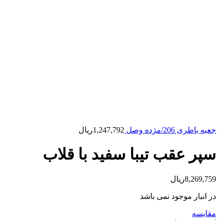
جعبه باطری 206/مژده وصل
1,247,792
ریال
سپر عقب تیبا سفید با قلاب
8,269,759
ریال
در انبار موجود نمی باشد
مقایسه