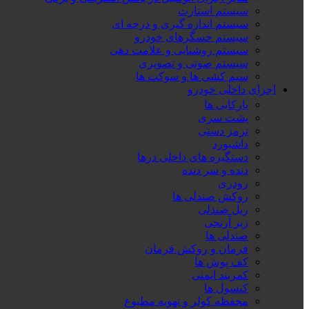
سیستم استارت
سیستم اندازه گیری و درجه ای
سیستم حسگرهای خودرو
سیستم روشنایی و علامت دهی
سیستم صوتی و تصویری
سیم کشی ها و سوکت ها
اجزای داخلی خودرو
پارکابی ها
پشت سری
ترمز دستی
داشبورد
دستگیره های داخلی درها
دنده و سر دنده
رودری
روکش صندلی ها
ریل صندلی
زیر آرنجی
صندلی ها
فرمان و روکش فرمان
کف پوش ها
کمربند ایمنی
کنسول ها
محفظه کولر و تهویه مطبوع