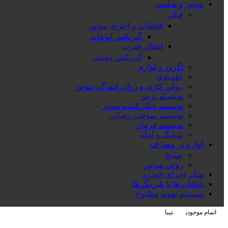
موتور و شاسی
فیلتر
قطعات و اجزای موتور
گیربکس اتومات
انتقال قدرت
گیربکس دستی
اگزوز و لوازم
جلوبندی
روغن کاری و روان کنندگی موتور
سیستم ترمز
سیستم خنک کننده موتور
سیستم سوخت رسانی
سیستم فرمان
شیلنگ و لوله
لوازم پر مصرف
ضدیخ
روغن موتور
سایر اجزای خودرو
یاتاقان ها یا بلبرینگ ها
سیستم تهویه مطبوع
اتمام موجودی
تیبا