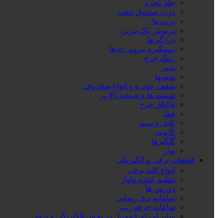
جلو پنجره
درب صندوق عقب
درب ها
درپوش باک بنزین
درزگیرها
دستگیره بیرونی درها
رینگ چرخ
سپر
ستونها
سقف خودرو و انواع سانروف
شیشه ها و شیشه بالا بر
قالپاق چرخ
قفل
کابل و سیم
کاپوت
گلگیرها
نوار
قطعات برقی و الکتریکی
انواع کلید برقی
تنظیم کننده ولتاژ
دوربین ها
سامانه برق رسانی
سامانه جرقه زنی
سایر اجزای اتومبیل در بخش الکتریکی و برقی