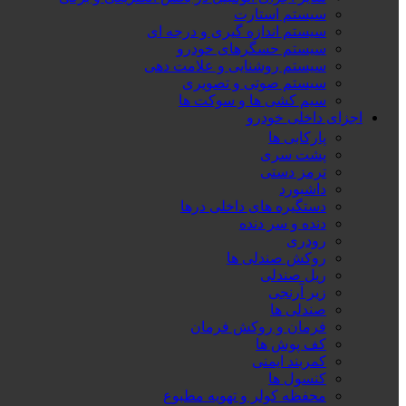
سیستم استارت
سیستم اندازه گیری و درجه ای
سیستم حسگرهای خودرو
سیستم روشنایی و علامت دهی
سیستم صوتی و تصویری
سیم کشی ها و سوکت ها
اجزای داخلی خودرو
پارکابی ها
پشت سری
ترمز دستی
داشبورد
دستگیره های داخلی درها
دنده و سر دنده
رودری
روکش صندلی ها
ریل صندلی
زیر آرنجی
صندلی ها
فرمان و روکش فرمان
کف پوش ها
کمربند ایمنی
کنسول ها
محفظه کولر و تهویه مطبوع