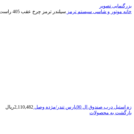
بزرگنمایی تصویر
خانه
موتور و شاسی
سیستم ترمز
سیلندر ترمز چرخ عقب 405 راست ABS/بالتین
زه استیل درب صندوق ال 90پارس تندر/مژده وصل
2,110,482
ریال
بازگشت به محصولات