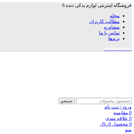
فروشگاه اینترنتی لوازم یدکی دنده 6
مجله
مطالب کاربران
مشاوره
تماس با ما
برندها
09306666781
جستجو
ورود / ثبت نام
0
مقایسه
0
علاقه مندی
0
محصول
0
ریال
منو