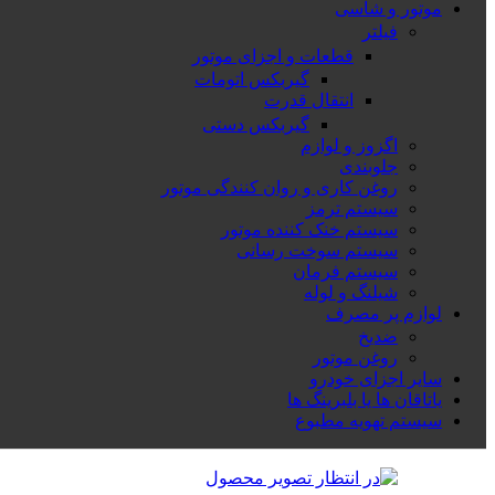
موتور و شاسی
فیلتر
قطعات و اجزای موتور
گیربکس اتومات
انتقال قدرت
گیربکس دستی
اگزوز و لوازم
جلوبندی
روغن کاری و روان کنندگی موتور
سیستم ترمز
سیستم خنک کننده موتور
سیستم سوخت رسانی
سیستم فرمان
شیلنگ و لوله
لوازم پر مصرف
ضدیخ
روغن موتور
سایر اجزای خودرو
یاتاقان ها یا بلبرینگ ها
سیستم تهویه مطبوع