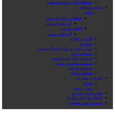
محفظه کولر و تهویه مطبوع
موتور و شاسی
فیلتر
قطعات و اجزای موتور
گیربکس اتومات
انتقال قدرت
گیربکس دستی
اگزوز و لوازم
جلوبندی
روغن کاری و روان کنندگی موتور
سیستم ترمز
سیستم خنک کننده موتور
سیستم سوخت رسانی
سیستم فرمان
شیلنگ و لوله
لوازم پر مصرف
ضدیخ
روغن موتور
سایر اجزای خودرو
یاتاقان ها یا بلبرینگ ها
سیستم تهویه مطبوع