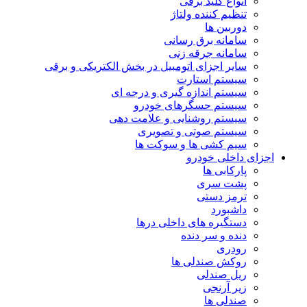
انواع کلید برقی
تنظیم کننده ولتاژ
دوربین ها
سامانه برق رسانی
سامانه جرقه زنی
سایر اجزای اتومبیل در بخش الکتریکی و برقی
سیستم استارت
سیستم اندازه گیری و درجه ای
سیستم حسگرهای خودرو
سیستم روشنایی و علامت دهی
سیستم صوتی و تصویری
سیم کشی ها و سوکت ها
اجزای داخلی خودرو
پارکابی ها
پشت سری
ترمز دستی
داشبورد
دستگیره های داخلی درها
دنده و سر دنده
رودری
روکش صندلی ها
ریل صندلی
زیر آرنجی
صندلی ها