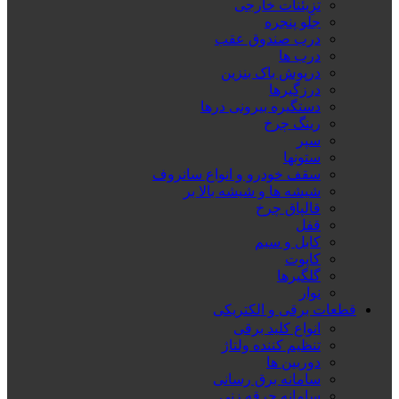
تزِیئنات خارجی
جلو پنجره
درب صندوق عقب
درب ها
درپوش باک بنزین
درزگیرها
دستگیره بیرونی درها
رینگ چرخ
سپر
ستونها
سقف خودرو و انواع سانروف
شیشه ها و شیشه بالا بر
قالپاق چرخ
قفل
کابل و سیم
کاپوت
گلگیرها
نوار
قطعات برقی و الکتریکی
انواع کلید برقی
تنظیم کننده ولتاژ
دوربین ها
سامانه برق رسانی
سامانه جرقه زنی