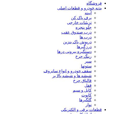
فروشگاه
بدنه خودرو و قطعات اصلی
آیینه
برف پاک کن
تزِیئنات خارجی
جلو پنجره
درب صندوق عقب
درب ها
درپوش باک بنزین
درزگیرها
دستگیره بیرونی درها
رینگ چرخ
سپر
ستونها
سقف خودرو و انواع سانروف
شیشه ها و شیشه بالا بر
قالپاق چرخ
قفل
کابل و سیم
کاپوت
گلگیرها
نوار
قطعات برقی و الکتریکی