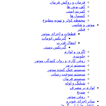
فرمان و روکش فرمان
کف پوش ها
کمربند ایمنی
کنسول ها
محفظه کولر و تهویه مطبوع
موتور و شاسی
فیلتر
قطعات و اجزای موتور
گیربکس اتومات
انتقال قدرت
گیربکس دستی
اگزوز و لوازم
جلوبندی
روغن کاری و روان کنندگی موتور
سیستم ترمز
سیستم خنک کننده موتور
سیستم سوخت رسانی
سیستم فرمان
شیلنگ و لوله
لوازم پر مصرف
ضدیخ
روغن موتور
سایر اجزای خودرو
یاتاقان ها یا بلبرینگ ها