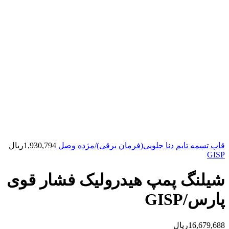
قاب تسمه تایم دنا جلویی(فرمان برقی)/مژده وصل
1,930,794
ریال
GISP
شیلنگ پمپ هیدرولیک فشار قوی
پارس/GISP
16,679,688
ریال