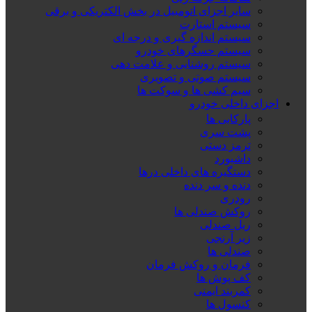
سایر اجزای اتومبیل در بخش الکتریکی و برقی
سیستم استارت
سیستم اندازه گیری و درجه ای
سیستم حسگرهای خودرو
سیستم روشنایی و علامت دهی
سیستم صوتی و تصویری
سیم کشی ها و سوکت ها
اجزای داخلی خودرو
پارکابی ها
پشت سری
ترمز دستی
داشبورد
دستگیره های داخلی درها
دنده و سر دنده
رودری
روکش صندلی ها
ریل صندلی
زیر آرنجی
صندلی ها
فرمان و روکش فرمان
کف پوش ها
کمربند ایمنی
کنسول ها