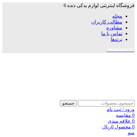
فروشگاه اینترنتی لوازم یدکی دنده 6
مجله
مطالب کاربران
مشاوره
تماس با ما
برندها
09306666781
جستجو
ورود / ثبت نام
0
مقایسه
0
علاقه مندی
0
محصول
0
ریال
منو