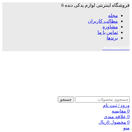
فروشگاه اینترنتی لوازم یدکی دنده 6
مجله
مطالب کاربران
مشاوره
تماس با ما
برندها
09306666781
جستجو
ورود / ثبت نام
0
مقایسه
0
علاقه مندی
0
محصول
0
ریال
منو