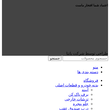
اعتماد شما افتخار ماست
طراحی توسط شرکت بانتا
جستجو
منو
دسته بندی ها
فروشگاه
بدنه خودرو و قطعات اصلی
آیینه
برف پاک کن
تزِیئنات خارجی
جلو پنجره
درب صندوق عقب