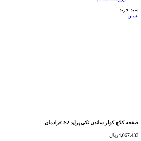
سبد خرید
بستن
صفحه کلاچ کولر ساندن تکی پراید CS2/رادمان
4,067,433
ریال