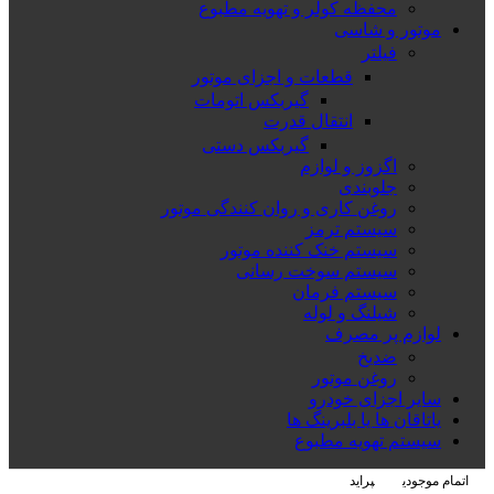
محفظه کولر و تهویه مطبوع
موتور و شاسی
فیلتر
قطعات و اجزای موتور
گیربکس اتومات
انتقال قدرت
گیربکس دستی
اگزوز و لوازم
جلوبندی
روغن کاری و روان کنندگی موتور
سیستم ترمز
سیستم خنک کننده موتور
سیستم سوخت رسانی
سیستم فرمان
شیلنگ و لوله
لوازم پر مصرف
ضدیخ
روغن موتور
سایر اجزای خودرو
یاتاقان ها یا بلبرینگ ها
سیستم تهویه مطبوع
اتمام موجودی
پراید