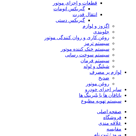
قطعات و اجزای موتور
گیربکس اتومات
انتقال قدرت
گیربکس دستی
اگزوز و لوازم
جلوبندی
روغن کاری و روان کنندگی موتور
سیستم ترمز
سیستم خنک کننده موتور
سیستم سوخت رسانی
سیستم فرمان
شیلنگ و لوله
لوازم پر مصرف
ضدیخ
روغن موتور
سایر اجزای خودرو
یاتاقان ها یا بلبرینگ ها
سیستم تهویه مطبوع
صفحه اصلی
فروشگاه
علاقه مندی
مقایسه
ورود / ثبت نام