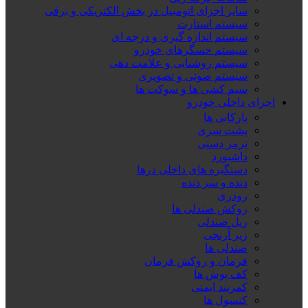
سایر اجزای اتومبیل در بخش الکتریکی و برقی
سیستم استارت
سیستم اندازه گیری و درجه ای
سیستم حسگرهای خودرو
سیستم روشنایی و علامت دهی
سیستم صوتی و تصویری
سیم کشی ها و سوکت ها
اجزای داخلی خودرو
پارکابی ها
پشت سری
ترمز دستی
داشبورد
دستگیره های داخلی درها
دنده و سر دنده
رودری
روکش صندلی ها
ریل صندلی
زیر آرنجی
صندلی ها
فرمان و روکش فرمان
کف پوش ها
کمربند ایمنی
کنسول ها