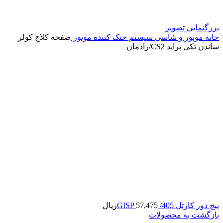
بزرگنمایی تصویر
خانه
موتور و شاسی
سیستم خنک کننده موتور
صفحه کلاچ کولر
ساندن تکی پراید CS2/رادمان
پیچ دور کارتل 405/ GISP
57,475
ریال
بازگشت به محصولات