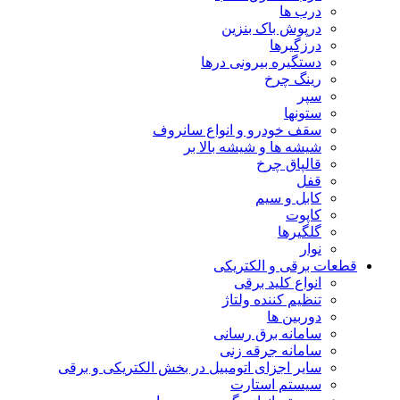
درب ها
درپوش باک بنزین
درزگیرها
دستگیره بیرونی درها
رینگ چرخ
سپر
ستونها
سقف خودرو و انواع سانروف
شیشه ها و شیشه بالا بر
قالپاق چرخ
قفل
کابل و سیم
کاپوت
گلگیرها
نوار
قطعات برقی و الکتریکی
انواع کلید برقی
تنظیم کننده ولتاژ
دوربین ها
سامانه برق رسانی
سامانه جرقه زنی
سایر اجزای اتومبیل در بخش الکتریکی و برقی
سیستم استارت