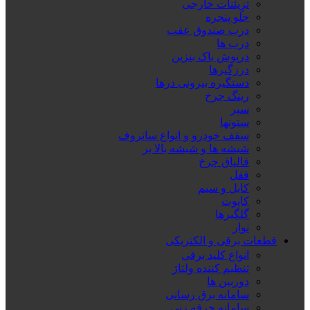
تزِیئنات خارجی
جلو پنجره
درب صندوق عقب
درب ها
درپوش باک بنزین
درزگیرها
دستگیره بیرونی درها
رینگ چرخ
سپر
ستونها
سقف خودرو و انواع سانروف
شیشه ها و شیشه بالا بر
قالپاق چرخ
قفل
کابل و سیم
کاپوت
گلگیرها
نوار
قطعات برقی و الکتریکی
انواع کلید برقی
تنظیم کننده ولتاژ
دوربین ها
سامانه برق رسانی
سامانه جرقه زنی