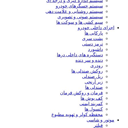
سیستم اندازه گیری و درجه ای
سیستم حسگرهای خودرو
سیستم روشنایی و علامت دهی
سیستم صوتی و تصویری
سیم کشی ها و سوکت ها
اجزای داخلی خودرو
پارکابی ها
پشت سری
ترمز دستی
داشبورد
دستگیره های داخلی درها
دنده و سر دنده
رودری
روکش صندلی ها
ریل صندلی
زیر آرنجی
صندلی ها
فرمان و روکش فرمان
کف پوش ها
کمربند ایمنی
کنسول ها
محفظه کولر و تهویه مطبوع
موتور و شاسی
فیلتر