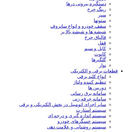
دستگیره بیرونی درها
رینگ چرخ
سپر
ستونها
سقف خودرو و انواع سانروف
شیشه ها و شیشه بالا بر
قالپاق چرخ
قفل
کابل و سیم
کاپوت
گلگیرها
نوار
قطعات برقی و الکتریکی
انواع کلید برقی
تنظیم کننده ولتاژ
دوربین ها
سامانه برق رسانی
سامانه جرقه زنی
سایر اجزای اتومبیل در بخش الکتریکی و برقی
سیستم استارت
سیستم اندازه گیری و درجه ای
سیستم حسگرهای خودرو
سیستم روشنایی و علامت دهی