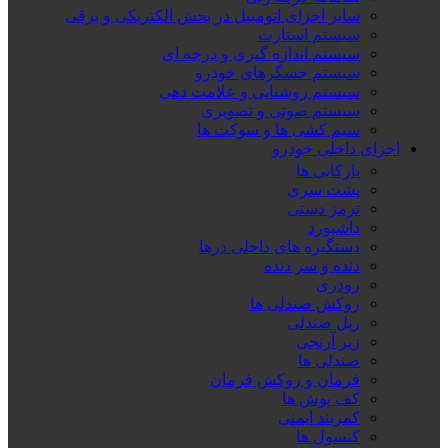
سایر اجزای اتومبیل در بخش الکتریکی و برقی
سیستم استارت
سیستم اندازه گیری و درجه ای
سیستم حسگرهای خودرو
سیستم روشنایی و علامت دهی
سیستم صوتی و تصویری
سیم کشی ها و سوکت ها
اجزای داخلی خودرو
پارکابی ها
پشت سری
ترمز دستی
داشبورد
دستگیره های داخلی درها
دنده و سر دنده
رودری
روکش صندلی ها
ریل صندلی
زیر آرنجی
صندلی ها
فرمان و روکش فرمان
کف پوش ها
کمربند ایمنی
کنسول ها