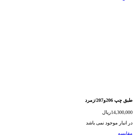
طبق چپ 206و207/زمرد
14,300,000
ریال
در انبار موجود نمی باشد
مقایسه