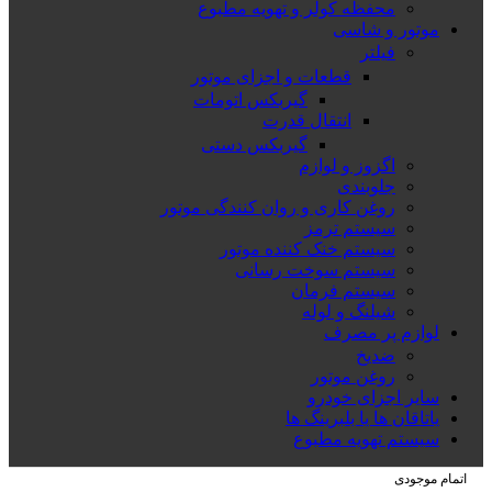
محفظه کولر و تهویه مطبوع
موتور و شاسی
فیلتر
قطعات و اجزای موتور
گیربکس اتومات
انتقال قدرت
گیربکس دستی
اگزوز و لوازم
جلوبندی
روغن کاری و روان کنندگی موتور
سیستم ترمز
سیستم خنک کننده موتور
سیستم سوخت رسانی
سیستم فرمان
شیلنگ و لوله
لوازم پر مصرف
ضدیخ
روغن موتور
سایر اجزای خودرو
یاتاقان ها یا بلبرینگ ها
سیستم تهویه مطبوع
اتمام موجودی