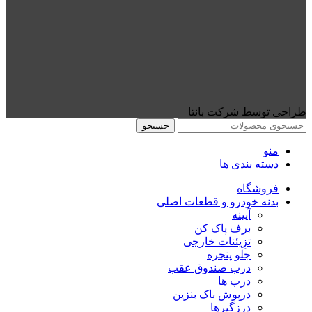
طراحی توسط شرکت بانتا
جستجو
منو
دسته بندی ها
فروشگاه
بدنه خودرو و قطعات اصلی
آیینه
برف پاک کن
تزِیئنات خارجی
جلو پنجره
درب صندوق عقب
درب ها
درپوش باک بنزین
درزگیرها