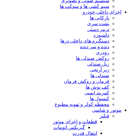
سیستم صوتی و تصویری
سیم کشی ها و سوکت ها
اجزای داخلی خودرو
پارکابی ها
پشت سری
ترمز دستی
داشبورد
دستگیره های داخلی درها
دنده و سر دنده
رودری
روکش صندلی ها
ریل صندلی
زیر آرنجی
صندلی ها
فرمان و روکش فرمان
کف پوش ها
کمربند ایمنی
کنسول ها
محفظه کولر و تهویه مطبوع
موتور و شاسی
فیلتر
قطعات و اجزای موتور
گیربکس اتومات
انتقال قدرت