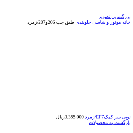
بزرگنمایی تصویر
خانه
موتور و شاسی
جلوبندی
طبق چپ 206و207/زمرد
توپی سر کمکEF7/زمرد
3,355,000
ریال
بازگشت به محصولات