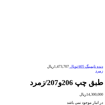
دنده تایمینگ 405/توپال
1,473,707
ریال
زمرد
طبق چپ 206و207/زمرد
14,300,000
ریال
در انبار موجود نمی باشد