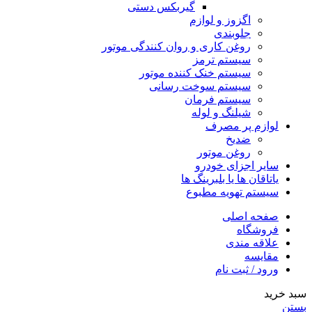
گیربکس دستی
اگزوز و لوازم
جلوبندی
روغن کاری و روان کنندگی موتور
سیستم ترمز
سیستم خنک کننده موتور
سیستم سوخت رسانی
سیستم فرمان
شیلنگ و لوله
لوازم پر مصرف
ضدیخ
روغن موتور
سایر اجزای خودرو
یاتاقان ها یا بلبرینگ ها
سیستم تهویه مطبوع
صفحه اصلی
فروشگاه
علاقه مندی
مقایسه
ورود / ثبت نام
سبد خرید
بستن