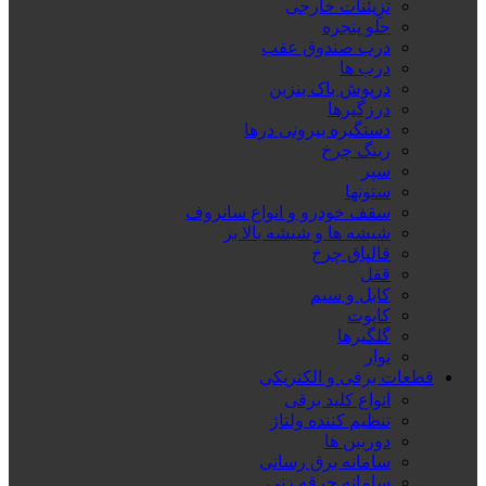
تزِیئنات خارجی
جلو پنجره
درب صندوق عقب
درب ها
درپوش باک بنزین
درزگیرها
دستگیره بیرونی درها
رینگ چرخ
سپر
ستونها
سقف خودرو و انواع سانروف
شیشه ها و شیشه بالا بر
قالپاق چرخ
قفل
کابل و سیم
کاپوت
گلگیرها
نوار
قطعات برقی و الکتریکی
انواع کلید برقی
تنظیم کننده ولتاژ
دوربین ها
سامانه برق رسانی
سامانه جرقه زنی