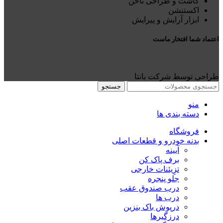
کاشت و طراحی ناخن
اکستنشن
ابزار آرایش و پیرایش
اعتماد شما افتخار ماست
طراحی توسط شرکت بانتا
جستجو
منو
دسته بندی ها
فروشگاه
بدنه خودرو و قطعات اصلی
آیینه
برف پاک کن
تزِیئنات خارجی
جلو پنجره
درب صندوق عقب
درب ها
درپوش باک بنزین
درزگیرها