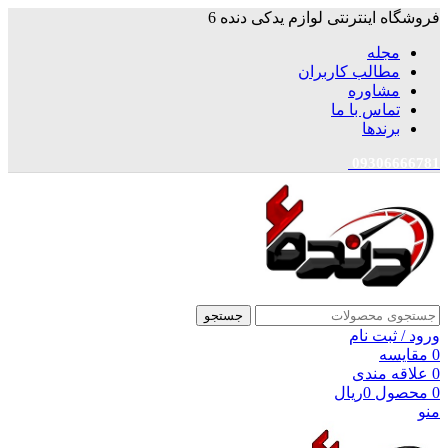
فروشگاه اینترنتی لوازم یدکی دنده 6
مجله
مطالب کاربران
مشاوره
تماس با ما
برندها
09306666781
جستجو
ورود / ثبت نام
0
مقایسه
0
علاقه مندی
0
محصول
0
ریال
منو