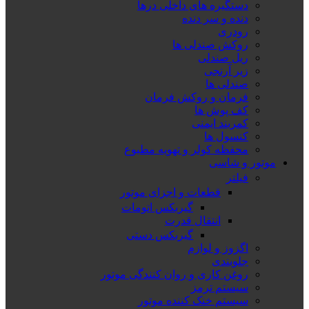
دستگیره های داخلی درها
دنده و سر دنده
رودری
روکش صندلی ها
ریل صندلی
زیر آرنجی
صندلی ها
فرمان و روکش فرمان
کف پوش ها
کمربند ایمنی
کنسول ها
محفظه کولر و تهویه مطبوع
موتور و شاسی
فیلتر
قطعات و اجزای موتور
گیربکس اتومات
انتقال قدرت
گیربکس دستی
اگزوز و لوازم
جلوبندی
روغن کاری و روان کنندگی موتور
سیستم ترمز
سیستم خنک کننده موتور