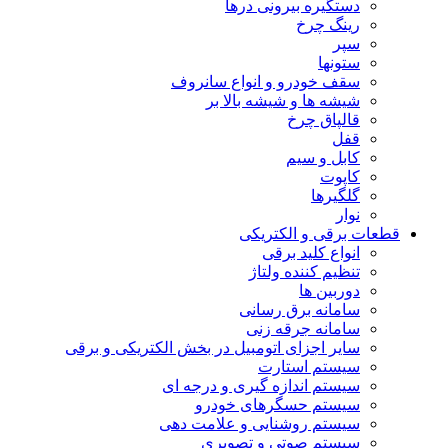
دستگیره بیرونی درها
رینگ چرخ
سپر
ستونها
سقف خودرو و انواع سانروف
شیشه ها و شیشه بالا بر
قالپاق چرخ
قفل
کابل و سیم
کاپوت
گلگیرها
نوار
قطعات برقی و الکتریکی
انواع کلید برقی
تنظیم کننده ولتاژ
دوربین ها
سامانه برق رسانی
سامانه جرقه زنی
سایر اجزای اتومبیل در بخش الکتریکی و برقی
سیستم استارت
سیستم اندازه گیری و درجه ای
سیستم حسگرهای خودرو
سیستم روشنایی و علامت دهی
سیستم صوتی و تصویری