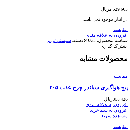
2,529,663
ریال
در انبار موجود نمی باشد
مقایسه
افزودن به علاقه مندی
شناسه محصول:
89722
دسته:
سیستم ترمز
اشتراک گذاری:
محصولات مشابه
مقایسه
پیچ هواگیری سیلندر چرخ عقب ۴۰۵
368,426
ریال
افزودن به علاقه مندی
افزودن به سبد خرید
مشاهده سریع
مقایسه