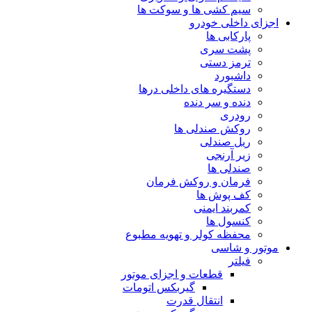
سیم کشی ها و سوکت ها
اجزای داخلی خودرو
پارکابی ها
پشت سری
ترمز دستی
داشبورد
دستگیره های داخلی درها
دنده و سر دنده
رودری
روکش صندلی ها
ریل صندلی
زیر آرنجی
صندلی ها
فرمان و روکش فرمان
کف پوش ها
کمربند ایمنی
کنسول ها
محفظه کولر و تهویه مطبوع
موتور و شاسی
فیلتر
قطعات و اجزای موتور
گیربکس اتومات
انتقال قدرت