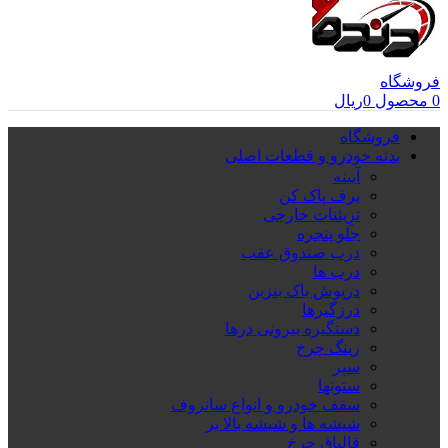
فروشگاه
0
محصول
0
ریال
فروشگاه
بدنه خودرو و قطعات اصلی
آیینه
برف پاک کن
تزِیئنات خارجی
جلو پنجره
درب صندوق عقب
درب ها
درپوش باک بنزین
درزگیرها
دستگیره بیرونی درها
رینگ چرخ
سپر
ستونها
سقف خودرو و انواع سانروف
شیشه ها و شیشه بالا بر
قالپاق چرخ