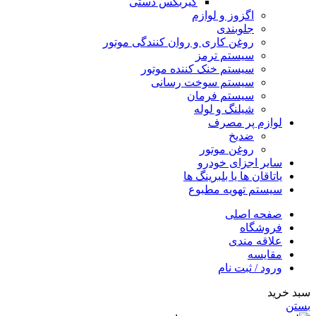
گیربکس دستی
اگزوز و لوازم
جلوبندی
روغن کاری و روان کنندگی موتور
سیستم ترمز
سیستم خنک کننده موتور
سیستم سوخت رسانی
سیستم فرمان
شیلنگ و لوله
لوازم پر مصرف
ضدیخ
روغن موتور
سایر اجزای خودرو
یاتاقان ها یا بلبرینگ ها
سیستم تهویه مطبوع
صفحه اصلی
فروشگاه
علاقه مندی
مقایسه
ورود / ثبت نام
سبد خرید
بستن