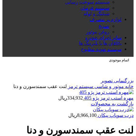
سیستم سوخت رسانی
سیستم فرمان
شیلنگ و لوله
لوازم پر مصرف
ضدیخ
روغن موتور
سایر اجزای خودرو
یاتاقان ها یا بلبرینگ ها
سیستم تهویه مطبوع
اتمام موجودی
بزرگنمایی تصویر
خانه
موتور و شاسی
سیستم ترمز
لنت عقب سمندسورن و دنا
مهره استپ ترمز پژو 405
334,932
ریال
بازگشت به محصولات
درب سوپاپ پیکان
8,966,100
ریال
لنت عقب سمندسورن و دنا