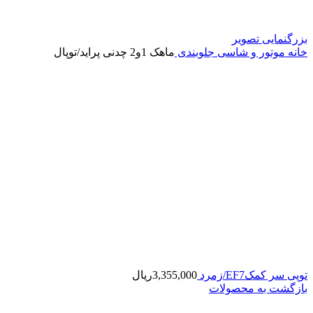
بزرگنمایی تصویر
خانه
موتور و شاسی
جلوبندی
ماهک 1و2 چدنی پراید/توپال
توپی سر کمکEF7/زمرد
3,355,000
ریال
بازگشت به محصولات