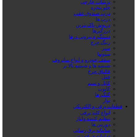
تزِیئنات خارجی
جلو پنجره
درب صندوق عقب
درب ها
درپوش باک بنزین
درزگیرها
دستگیره بیرونی درها
رینگ چرخ
سپر
ستونها
سقف خودرو و انواع سانروف
شیشه ها و شیشه بالا بر
قالپاق چرخ
قفل
کابل و سیم
کاپوت
گلگیرها
نوار
قطعات برقی و الکتریکی
انواع کلید برقی
تنظیم کننده ولتاژ
دوربین ها
سامانه برق رسانی
سامانه جرقه زنی