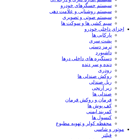
سیستم حسگرهای خودرو
سیستم روشنایی و علامت دهی
سیستم صوتی و تصویری
سیم کشی ها و سوکت ها
اجزای داخلی خودرو
پارکابی ها
پشت سری
ترمز دستی
داشبورد
دستگیره های داخلی درها
دنده و سر دنده
رودری
روکش صندلی ها
ریل صندلی
زیر آرنجی
صندلی ها
فرمان و روکش فرمان
کف پوش ها
کمربند ایمنی
کنسول ها
محفظه کولر و تهویه مطبوع
موتور و شاسی
فیلتر