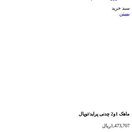
سبد خرید
بستن
ماهک 1و2 چدنی پراید/توپال
1,473,707
ریال