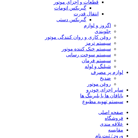
قطعات و اجزای موتور
گیربکس اتومات
انتقال قدرت
گیربکس دستی
اگزوز و لوازم
جلوبندی
روغن کاری و روان کنندگی موتور
سیستم ترمز
سیستم خنک کننده موتور
سیستم سوخت رسانی
سیستم فرمان
شیلنگ و لوله
لوازم پر مصرف
ضدیخ
روغن موتور
سایر اجزای خودرو
یاتاقان ها یا بلبرینگ ها
سیستم تهویه مطبوع
صفحه اصلی
فروشگاه
علاقه مندی
مقایسه
ورود / ثبت نام