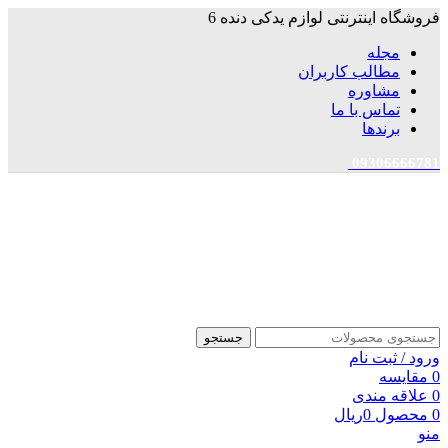
فروشگاه اینترنتی لوازم یدکی دنده 6
مجله
مطالب کاربران
مشاوره
تماس با ما
برندها
09306666781
جستجو
ورود / ثبت نام
0
مقایسه
0
علاقه مندی
0
محصول
0
ریال
منو