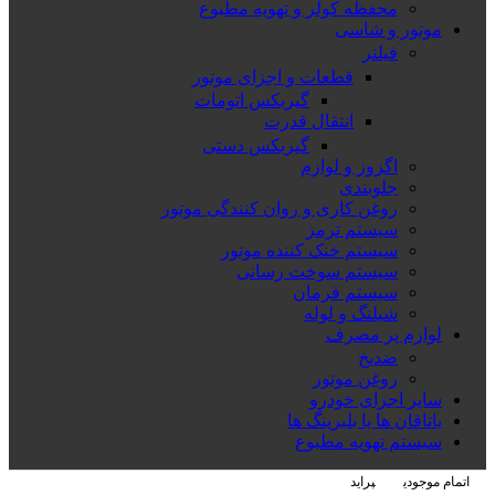
محفظه کولر و تهویه مطبوع
موتور و شاسی
فیلتر
قطعات و اجزای موتور
گیربکس اتومات
انتقال قدرت
گیربکس دستی
اگزوز و لوازم
جلوبندی
روغن کاری و روان کنندگی موتور
سیستم ترمز
سیستم خنک کننده موتور
سیستم سوخت رسانی
سیستم فرمان
شیلنگ و لوله
لوازم پر مصرف
ضدیخ
روغن موتور
سایر اجزای خودرو
یاتاقان ها یا بلبرینگ ها
سیستم تهویه مطبوع
اتمام موجودی
پراید