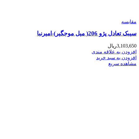
مقایسه
سیبک تعادل پژو 206( میل موجگیر)-امیرنبا
3,103,650
ریال
افزودن به علاقه مندی
افزودن به سبد خرید
مشاهده سریع