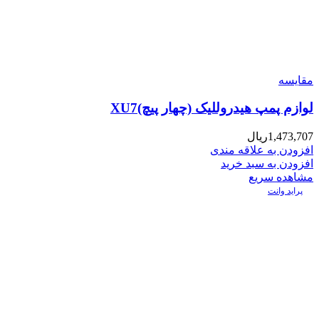
مقایسه
لوازم پمپ هیدروللیک (چهار پیچ)XU7
1,473,707
ریال
افزودن به علاقه مندی
افزودن به سبد خرید
مشاهده سریع
پراید وانت