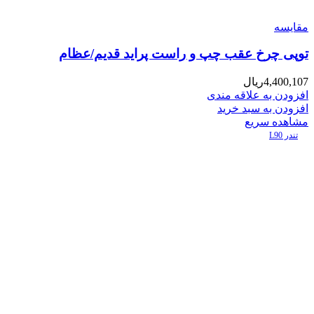
مقایسه
توپی چرخ عقب چپ و راست پراید قدیم/عظام
4,400,107
ریال
افزودن به علاقه مندی
افزودن به سبد خرید
مشاهده سریع
تندر L90