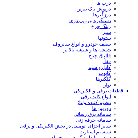
درب ها
درپوش باک بنزین
درزگیرها
دستگیره بیرونی درها
رینگ چرخ
سپر
ستونها
سقف خودرو و انواع سانروف
شیشه ها و شیشه بالا بر
قالپاق چرخ
قفل
کابل و سیم
کاپوت
گلگیرها
نوار
قطعات برقی و الکتریکی
انواع کلید برقی
تنظیم کننده ولتاژ
دوربین ها
سامانه برق رسانی
سامانه جرقه زنی
سایر اجزای اتومبیل در بخش الکتریکی و برقی
سیستم استارت
سیستم اندازه گیری و درجه ای