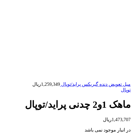
میل تعویض دنده گیربکس پراید/توپال
1,259,349
ریال
توپال
ماهک 1و2 چدنی پراید/توپال
1,473,707
ریال
در انبار موجود نمی باشد