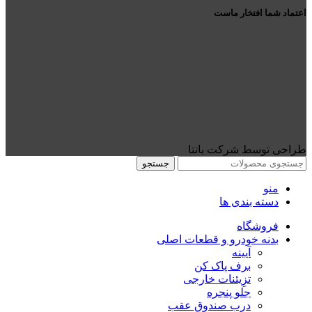
اعتماد شما افتخار ماست
طراحی توسط شرکت بانتا
جستجو
منو
دسته بندی ها
فروشگاه
بدنه خودرو و قطعات اصلی
آیینه
برف پاک کن
تزِیئنات خارجی
جلو پنجره
درب صندوق عقب