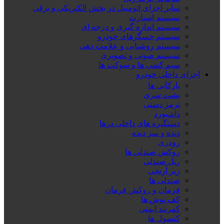
سایر اجزای اتومبیل در بخش الکتریکی و برقی
سیستم استارت
سیستم اندازه گیری و درجه ای
سیستم حسگرهای خودرو
سیستم روشنایی و علامت دهی
سیستم صوتی و تصویری
سیم کشی ها و سوکت ها
اجزای داخلی خودرو
پارکابی ها
پشت سری
ترمز دستی
داشبورد
دستگیره های داخلی درها
دنده و سر دنده
رودری
روکش صندلی ها
ریل صندلی
زیر آرنجی
صندلی ها
فرمان و روکش فرمان
کف پوش ها
کمربند ایمنی
کنسول ها