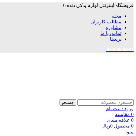
فروشگاه اینترنتی لوازم یدکی دنده 6
مجله
مطالب کاربران
مشاوره
تماس با ما
برندها
09306666781
جستجو
ورود / ثبت نام
0
مقایسه
0
علاقه مندی
0
محصول
0
ریال
منو