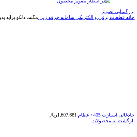
بزرگنمایی تصویر
خانه
قطعات برقی و الکتریکی
سامانه جرقه زنی
مگنت دلکو پراید بدو
جاذغالی استارت 405 / عظام
1,607,681
ریال
بازگشت به محصولات