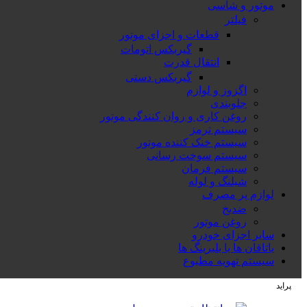
موتور و شاسی
فیلتر
قطعات و اجزای موتور
گیربکس اتومات
انتقال قدرت
گیربکس دستی
اگزوز و لوازم
جلوبندی
روغن کاری و روان کنندگی موتور
سیستم ترمز
سیستم خنک کننده موتور
سیستم سوخت رسانی
سیستم فرمان
شیلنگ و لوله
لوازم پر مصرف
ضدیخ
روغن موتور
سایر اجزای خودرو
یاتاقان ها یا بلبرینگ ها
سیستم تهویه مطبوع
پراید