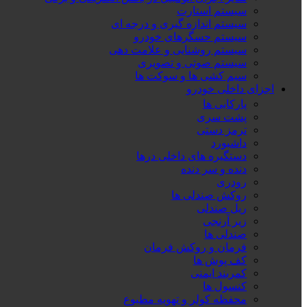
سیستم استارت
سیستم اندازه گیری و درجه ای
سیستم حسگرهای خودرو
سیستم روشنایی و علامت دهی
سیستم صوتی و تصویری
سیم کشی ها و سوکت ها
اجزای داخلی خودرو
پارکابی ها
پشت سری
ترمز دستی
داشبورد
دستگیره های داخلی درها
دنده و سر دنده
رودری
روکش صندلی ها
ریل صندلی
زیر آرنجی
صندلی ها
فرمان و روکش فرمان
کف پوش ها
کمربند ایمنی
کنسول ها
محفظه کولر و تهویه مطبوع