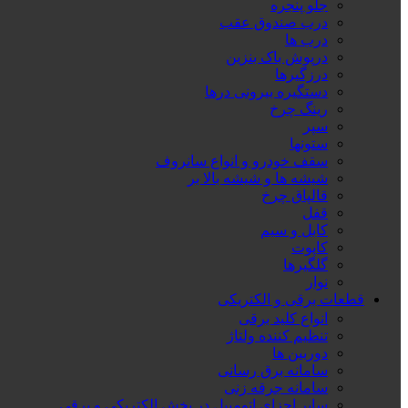
جلو پنجره
درب صندوق عقب
درب ها
درپوش باک بنزین
درزگیرها
دستگیره بیرونی درها
رینگ چرخ
سپر
ستونها
سقف خودرو و انواع سانروف
شیشه ها و شیشه بالا بر
قالپاق چرخ
قفل
کابل و سیم
کاپوت
گلگیرها
نوار
قطعات برقی و الکتریکی
انواع کلید برقی
تنظیم کننده ولتاژ
دوربین ها
سامانه برق رسانی
سامانه جرقه زنی
سایر اجزای اتومبیل در بخش الکتریکی و برقی