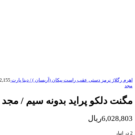
اهرم رگلاژ نرمز دستی عقب راست پیکان (آریسان ) / دینا پارت
2,155
مجد
مگنت دلکو پراید بدونه سیم / مجد
6,028,803
ریال
2 در انبار