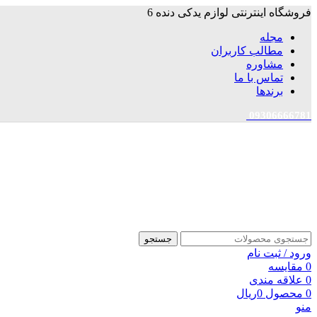
فروشگاه اینترنتی لوازم یدکی دنده 6
مجله
مطالب کاربران
مشاوره
تماس با ما
برندها
09306666781
جستجو
ورود / ثبت نام
0
مقایسه
0
علاقه مندی
0
محصول
0
ریال
منو