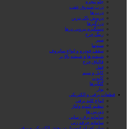
جلو پنجره
درب صندوق عقب
درب ها
درپوش باک بنزین
درزگیرها
دستگیره بیرونی درها
رینگ چرخ
سپر
ستونها
سقف خودرو و انواع سانروف
شیشه ها و شیشه بالا بر
قالپاق چرخ
قفل
کابل و سیم
کاپوت
گلگیرها
نوار
قطعات برقی و الکتریکی
انواع کلید برقی
تنظیم کننده ولتاژ
دوربین ها
سامانه برق رسانی
سامانه جرقه زنی
سایر اجزای اتومبیل در بخش الکتریکی و برقی