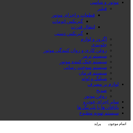
موتور و شاسی
فیلتر
قطعات و اجزای موتور
گیربکس اتومات
انتقال قدرت
گیربکس دستی
اگزوز و لوازم
جلوبندی
روغن کاری و روان کنندگی موتور
سیستم ترمز
سیستم خنک کننده موتور
سیستم سوخت رسانی
سیستم فرمان
شیلنگ و لوله
لوازم پر مصرف
ضدیخ
روغن موتور
سایر اجزای خودرو
یاتاقان ها یا بلبرینگ ها
سیستم تهویه مطبوع
اتمام موجودی
پراید