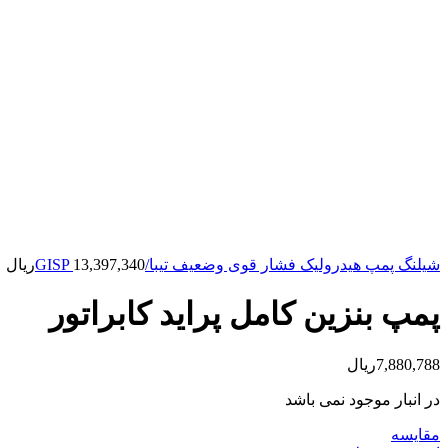
شیلنگ پمپ هیدرولیک فشار قوی وضعیف تیبا/GISP
13,397,340
ریال
پمپ بنزین کامل پراید کابراتور
7,880,788
ریال
در انبار موجود نمی باشد
مقایسه