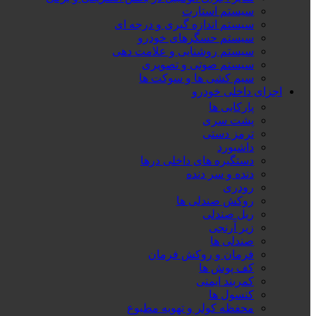
سیستم استارت
سیستم اندازه گیری و درجه ای
سیستم حسگرهای خودرو
سیستم روشنایی و علامت دهی
سیستم صوتی و تصویری
سیم کشی ها و سوکت ها
اجزای داخلی خودرو
پارکابی ها
پشت سری
ترمز دستی
داشبورد
دستگیره های داخلی درها
دنده و سر دنده
رودری
روکش صندلی ها
ریل صندلی
زیر آرنجی
صندلی ها
فرمان و روکش فرمان
کف پوش ها
کمربند ایمنی
کنسول ها
محفظه کولر و تهویه مطبوع