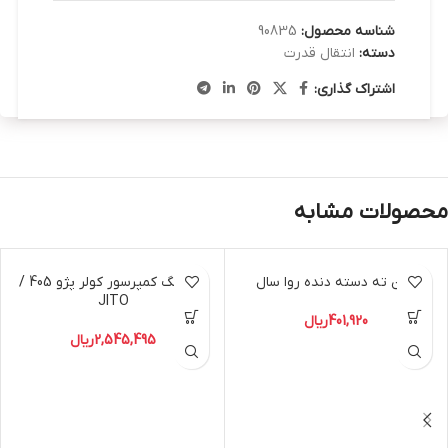
شناسه محصول:
90835
دسته:
انتقال قدرت
اشتراک گذاری:
محصولات مشابه
آهن ته دسته دنده روا سال
بلبرینگ کمپرسور کولر پژو 405 /
JITO
401,920
ریال
2,545,495
ریال