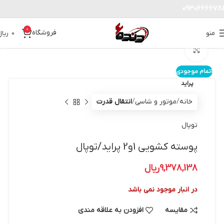
09306666781
0
فروشگاه
منو
0
ریال
بزرگنمایی تصویر
اتمام موجودی
پراید
خانه
موتور و شاسی
انتقال قدرت
توپال
پوسته کشویی 1و2 پراید/توپال
9,378,138
ریال
در انبار موجود نمی باشد
مقایسه
افزودن به علاقه مندی