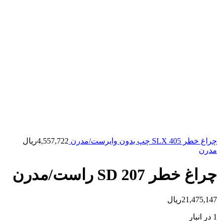
چراغ خطر 405 SLX چپ بدون وایرست/مدرن
4,557,722
ریال
مدرن
چراغ خطر 207 SD راست/مدرن
21,475,147
ریال
1 در انبار