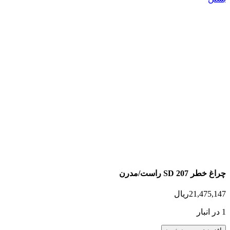
چراغ خطر 207 SD راست/مدرن
21,475,147
ریال
1 در انبار
چراغ