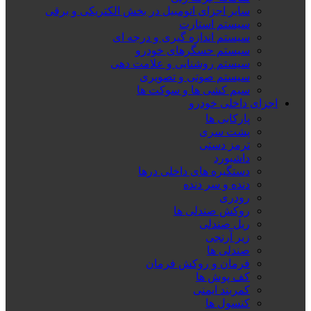
سایر اجزای اتومبیل در بخش الکتریکی و برقی
سیستم استارت
سیستم اندازه گیری و درجه ای
سیستم حسگرهای خودرو
سیستم روشنایی و علامت دهی
سیستم صوتی و تصویری
سیم کشی ها و سوکت ها
اجزای داخلی خودرو
پارکابی ها
پشت سری
ترمز دستی
داشبورد
دستگیره های داخلی درها
دنده و سر دنده
رودری
روکش صندلی ها
ریل صندلی
زیر آرنجی
صندلی ها
فرمان و روکش فرمان
کف پوش ها
کمربند ایمنی
کنسول ها