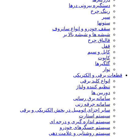
دستگیره بیرونی درها
رینگ چرخ
سپر
ستونها
سقف خودرو و انواع سانروف
شیشه ها و شیشه بالا بر
قالپاق چرخ
قفل
کابل و سیم
کاپوت
گلگیرها
نوار
قطعات برقی و الکتریکی
انواع کلید برقی
تنظیم کننده ولتاژ
دوربین ها
سامانه برق رسانی
سامانه جرقه زنی
سایر اجزای اتومبیل در بخش الکتریکی و برقی
سیستم استارت
سیستم اندازه گیری و درجه ای
سیستم حسگرهای خودرو
سیستم روشنایی و علامت دهی