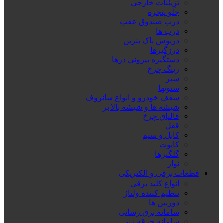
تزِیئنات خارجی
جلو پنجره
درب صندوق عقب
درب ها
درپوش باک بنزین
درزگیرها
دستگیره بیرونی درها
رینگ چرخ
سپر
ستونها
سقف خودرو و انواع سانروف
شیشه ها و شیشه بالا بر
قالپاق چرخ
قفل
کابل و سیم
کاپوت
گلگیرها
نوار
قطعات برقی و الکتریکی
انواع کلید برقی
تنظیم کننده ولتاژ
دوربین ها
سامانه برق رسانی
سامانه جرقه زنی