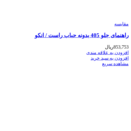
مقایسه
راهنمای جلو 405 بدونه حباب راست / انکو
853,753
ریال
افزودن به علاقه مندی
افزودن به سبد خرید
مشاهده سریع