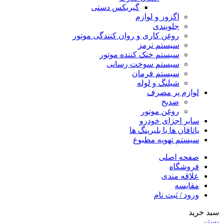
گیربکس دستی
اگزوز و لوازم
جلوبندی
روغن کاری و روان کنندگی موتور
سیستم ترمز
سیستم خنک کننده موتور
سیستم سوخت رسانی
سیستم فرمان
شیلنگ و لوله
لوازم پر مصرف
ضدیخ
روغن موتور
سایر اجزای خودرو
یاتاقان ها یا بلبرینگ ها
سیستم تهویه مطبوع
صفحه اصلی
فروشگاه
علاقه مندی
مقایسه
ورود / ثبت نام
سبد خرید
بستن