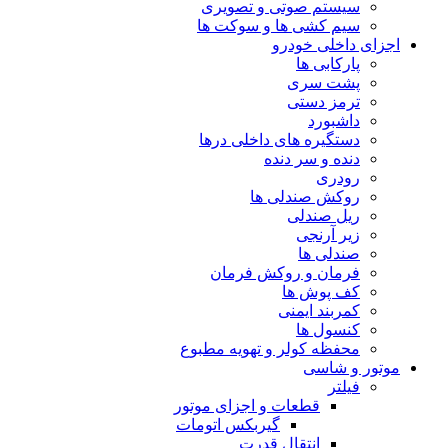
سیستم صوتی و تصویری
سیم کشی ها و سوکت ها
اجزای داخلی خودرو
پارکابی ها
پشت سری
ترمز دستی
داشبورد
دستگیره های داخلی درها
دنده و سر دنده
رودری
روکش صندلی ها
ریل صندلی
زیر آرنجی
صندلی ها
فرمان و روکش فرمان
کف پوش ها
کمربند ایمنی
کنسول ها
محفظه کولر و تهویه مطبوع
موتور و شاسی
فیلتر
قطعات و اجزای موتور
گیربکس اتومات
انتقال قدرت