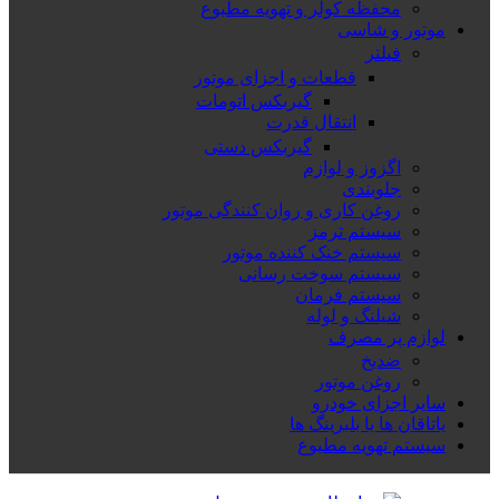
محفظه کولر و تهویه مطبوع
موتور و شاسی
فیلتر
قطعات و اجزای موتور
گیربکس اتومات
انتقال قدرت
گیربکس دستی
اگزوز و لوازم
جلوبندی
روغن کاری و روان کنندگی موتور
سیستم ترمز
سیستم خنک کننده موتور
سیستم سوخت رسانی
سیستم فرمان
شیلنگ و لوله
لوازم پر مصرف
ضدیخ
روغن موتور
سایر اجزای خودرو
یاتاقان ها یا بلبرینگ ها
سیستم تهویه مطبوع