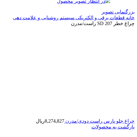
بزرگنمایی تصویر
خانه
قطعات برقی و الکتریکی
سیستم روشنایی و علامت دهی
چراغ خطر 207 SD راست/مدرن
چراغ جلو پارس راست دودی/مدرن
8,274,827
ریال
بازگشت به محصولات