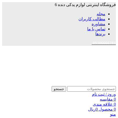
فروشگاه اینترنتی لوازم یدکی دنده 6
مجله
مطالب کاربران
مشاوره
تماس با ما
برندها
09306666781
جستجو
ورود / ثبت نام
0
مقایسه
0
علاقه مندی
0
محصول
0
ریال
منو