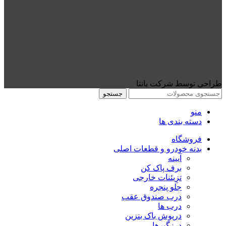
طراحی توسط شرکت بانتا
جستجو
منو
دسته بندی ها
فروشگاه
بدنه خودرو و قطعات اصلی
آیینه
برف پاک کن
تزِیئنات خارجی
جلو پنجره
درب صندوق عقب
درب ها
درپوش باک بنزین
درزگیرها