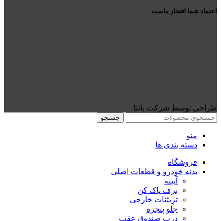
اعتماد شما افتخار ماست
طراحی توسط شرکت بانتا
جستجو
منو
دسته بندی ها
فروشگاه
بدنه خودرو و قطعات اصلی
آیینه
برف پاک کن
تزِیئنات خارجی
جلو پنجره
درب صندوق عقب