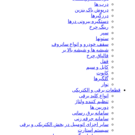
درب ها
درپوش باک بنزین
درزگیرها
دستگیره بیرونی درها
رینگ چرخ
سپر
ستونها
سقف خودرو و انواع سانروف
شیشه ها و شیشه بالا بر
قالپاق چرخ
قفل
کابل و سیم
کاپوت
گلگیرها
نوار
قطعات برقی و الکتریکی
انواع کلید برقی
تنظیم کننده ولتاژ
دوربین ها
سامانه برق رسانی
سامانه جرقه زنی
سایر اجزای اتومبیل در بخش الکتریکی و برقی
سیستم استارت