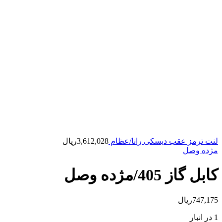
لنت ترمز عقب دیسکی رانا/عظام
3,612,028
ریال
مژده وصل
کابل گاز 405/مژده وصل
747,175
ریال
1 در انبار