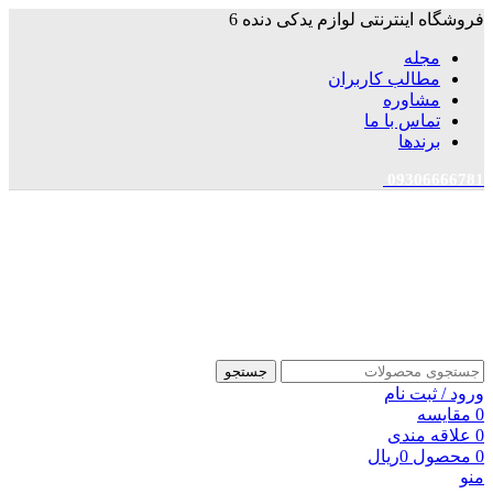
فروشگاه اینترنتی لوازم یدکی دنده 6
مجله
مطالب کاربران
مشاوره
تماس با ما
برندها
09306666781
جستجو
ورود / ثبت نام
0
مقایسه
0
علاقه مندی
0
محصول
0
ریال
منو