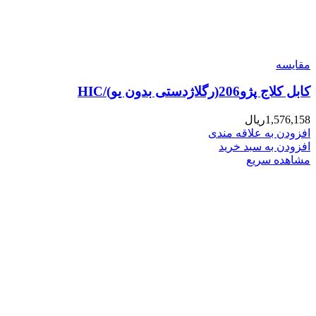
مقایسه
کابل کلاج پژو206(رگلاژدستی بدون یو)/HIC
1,576,158
ریال
افزودن به علاقه مندی
افزودن به سبد خرید
مشاهده سریع