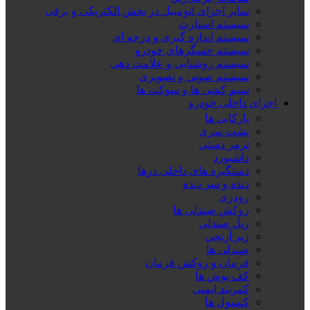
سایر اجزای اتومبیل در بخش الکتریکی و برقی
سیستم استارت
سیستم اندازه گیری و درجه ای
سیستم حسگرهای خودرو
سیستم روشنایی و علامت دهی
سیستم صوتی و تصویری
سیم کشی ها و سوکت ها
اجزای داخلی خودرو
پارکابی ها
پشت سری
ترمز دستی
داشبورد
دستگیره های داخلی درها
دنده و سر دنده
رودری
روکش صندلی ها
ریل صندلی
زیر آرنجی
صندلی ها
فرمان و روکش فرمان
کف پوش ها
کمربند ایمنی
کنسول ها