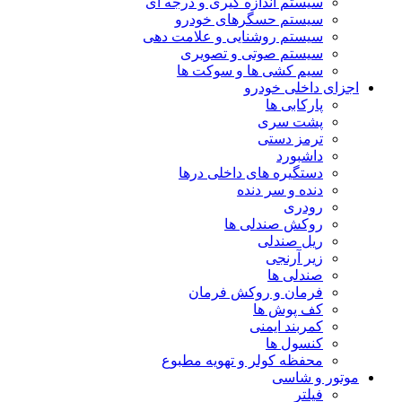
سیستم اندازه گیری و درجه ای
سیستم حسگرهای خودرو
سیستم روشنایی و علامت دهی
سیستم صوتی و تصویری
سیم کشی ها و سوکت ها
اجزای داخلی خودرو
پارکابی ها
پشت سری
ترمز دستی
داشبورد
دستگیره های داخلی درها
دنده و سر دنده
رودری
روکش صندلی ها
ریل صندلی
زیر آرنجی
صندلی ها
فرمان و روکش فرمان
کف پوش ها
کمربند ایمنی
کنسول ها
محفظه کولر و تهویه مطبوع
موتور و شاسی
فیلتر