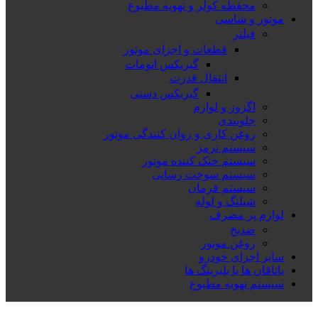
محفظه کولر و تهویه مطبوع
موتور و شاسی
فیلتر
قطعات و اجزای موتور
گیربکس اتومات
انتقال قدرت
گیربکس دستی
اگزوز و لوازم
جلوبندی
روغن کاری و روان کنندگی موتور
سیستم ترمز
سیستم خنک کننده موتور
سیستم سوخت رسانی
سیستم فرمان
شیلنگ و لوله
لوازم پر مصرف
ضدیخ
روغن موتور
سایر اجزای خودرو
یاتاقان ها یا بلبرینگ ها
سیستم تهویه مطبوع