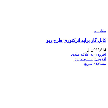
مقایسه
کابل گاز پراید انزکتوری طرح ریو
937,814
ریال
افزودن به علاقه مندی
افزودن به سبد خرید
مشاهده سریع