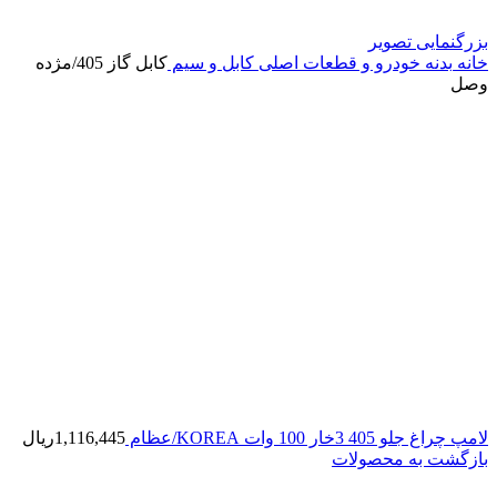
بزرگنمایی تصویر
خانه
بدنه خودرو و قطعات اصلی
کابل و سیم
کابل گاز 405/مژده
وصل
لامپ چراغ جلو 405 3خار 100 وات KOREA/عظام
1,116,445
ریال
بازگشت به محصولات