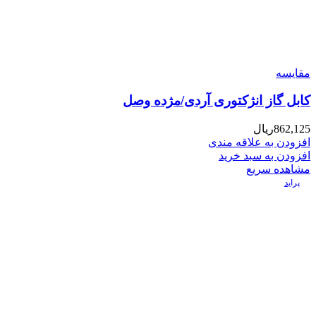
مقایسه
کابل گاز انژکتوری آردی/مژده وصل
862,125
ریال
افزودن به علاقه مندی
افزودن به سبد خرید
مشاهده سریع
پراید