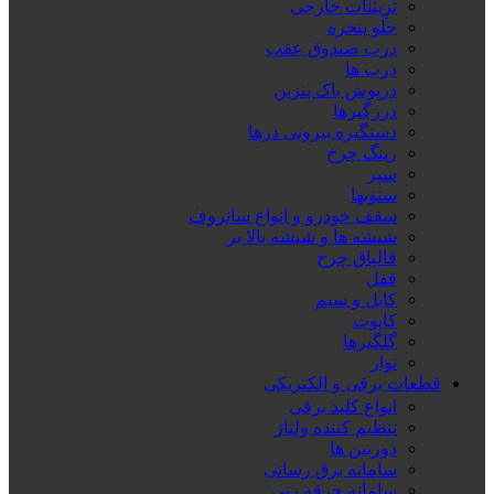
تزِیئنات خارجی
جلو پنجره
درب صندوق عقب
درب ها
درپوش باک بنزین
درزگیرها
دستگیره بیرونی درها
رینگ چرخ
سپر
ستونها
سقف خودرو و انواع سانروف
شیشه ها و شیشه بالا بر
قالپاق چرخ
قفل
کابل و سیم
کاپوت
گلگیرها
نوار
قطعات برقی و الکتریکی
انواع کلید برقی
تنظیم کننده ولتاژ
دوربین ها
سامانه برق رسانی
سامانه جرقه زنی