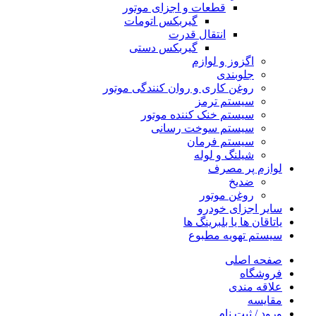
قطعات و اجزای موتور
گیربکس اتومات
انتقال قدرت
گیربکس دستی
اگزوز و لوازم
جلوبندی
روغن کاری و روان کنندگی موتور
سیستم ترمز
سیستم خنک کننده موتور
سیستم سوخت رسانی
سیستم فرمان
شیلنگ و لوله
لوازم پر مصرف
ضدیخ
روغن موتور
سایر اجزای خودرو
یاتاقان ها یا بلبرینگ ها
سیستم تهویه مطبوع
صفحه اصلی
فروشگاه
علاقه مندی
مقایسه
ورود / ثبت نام