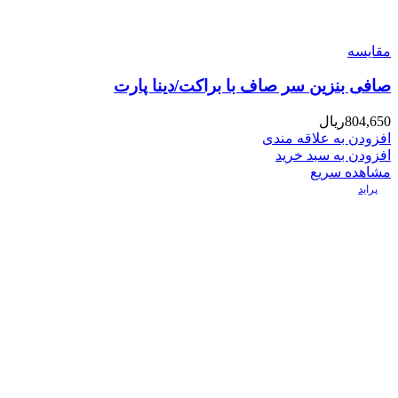
مقایسه
صافی بنزین سر صاف با براکت/دینا پارت
804,650
ریال
افزودن به علاقه مندی
افزودن به سبد خرید
مشاهده سریع
پراید