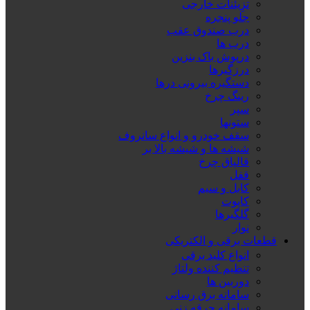
تزِیئنات خارجی
جلو پنجره
درب صندوق عقب
درب ها
درپوش باک بنزین
درزگیرها
دستگیره بیرونی درها
رینگ چرخ
سپر
ستونها
سقف خودرو و انواع سانروف
شیشه ها و شیشه بالا بر
قالپاق چرخ
قفل
کابل و سیم
کاپوت
گلگیرها
نوار
قطعات برقی و الکتریکی
انواع کلید برقی
تنظیم کننده ولتاژ
دوربین ها
سامانه برق رسانی
سامانه جرقه زنی