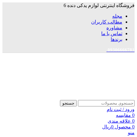
فروشگاه اینترنتی لوازم یدکی دنده 6
مجله
مطالب کاربران
مشاوره
تماس با ما
برندها
09306666781
جستجو
ورود / ثبت نام
0
مقایسه
0
علاقه مندی
0
محصول
0
ریال
منو