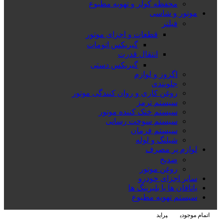
محفظه کولر و تهویه مطبوع
موتور و شاسی
فیلتر
قطعات و اجزای موتور
گیربکس اتومات
انتقال قدرت
گیربکس دستی
اگزوز و لوازم
جلوبندی
روغن کاری و روان کنندگی موتور
سیستم ترمز
سیستم خنک کننده موتور
سیستم سوخت رسانی
سیستم فرمان
شیلنگ و لوله
لوازم پر مصرف
ضدیخ
روغن موتور
سایر اجزای خودرو
یاتاقان ها یا بلبرینگ ها
سیستم تهویه مطبوع
اتمام موجودی
پراید