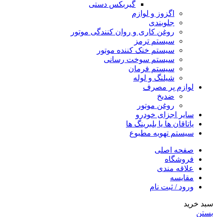
گیربکس دستی
اگزوز و لوازم
جلوبندی
روغن کاری و روان کنندگی موتور
سیستم ترمز
سیستم خنک کننده موتور
سیستم سوخت رسانی
سیستم فرمان
شیلنگ و لوله
لوازم پر مصرف
ضدیخ
روغن موتور
سایر اجزای خودرو
یاتاقان ها یا بلبرینگ ها
سیستم تهویه مطبوع
صفحه اصلی
فروشگاه
علاقه مندی
مقایسه
ورود / ثبت نام
سبد خرید
بستن