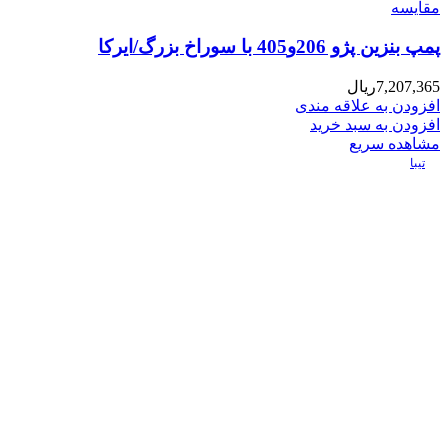
مقایسه
پمپ بنزین پژو 206و405 با سوراخ بزرگ/ایرکا
7,207,365
ریال
افزودن به علاقه مندی
افزودن به سبد خرید
مشاهده سریع
تیبا