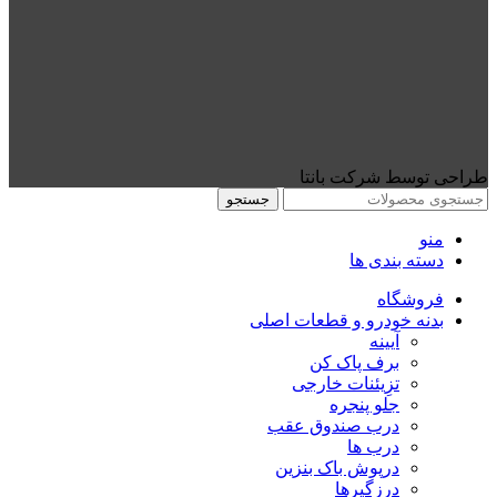
طراحی توسط شرکت بانتا
جستجو
منو
دسته بندی ها
فروشگاه
بدنه خودرو و قطعات اصلی
آیینه
برف پاک کن
تزِیئنات خارجی
جلو پنجره
درب صندوق عقب
درب ها
درپوش باک بنزین
درزگیرها