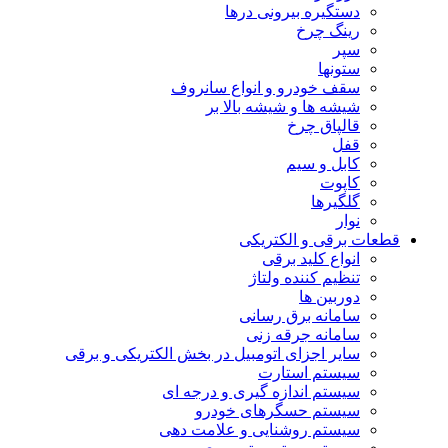
دستگیره بیرونی درها
رینگ چرخ
سپر
ستونها
سقف خودرو و انواع سانروف
شیشه ها و شیشه بالا بر
قالپاق چرخ
قفل
کابل و سیم
کاپوت
گلگیرها
نوار
قطعات برقی و الکتریکی
انواع کلید برقی
تنظیم کننده ولتاژ
دوربین ها
سامانه برق رسانی
سامانه جرقه زنی
سایر اجزای اتومبیل در بخش الکتریکی و برقی
سیستم استارت
سیستم اندازه گیری و درجه ای
سیستم حسگرهای خودرو
سیستم روشنایی و علامت دهی