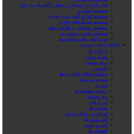
سایر اجزای اتومبیل در بخش الکتریکی و برقی
سیستم استارت
سیستم اندازه گیری و درجه ای
سیستم حسگرهای خودرو
سیستم روشنایی و علامت دهی
سیستم صوتی و تصویری
سیم کشی ها و سوکت ها
اجزای داخلی خودرو
پارکابی ها
پشت سری
ترمز دستی
داشبورد
دستگیره های داخلی درها
دنده و سر دنده
رودری
روکش صندلی ها
ریل صندلی
زیر آرنجی
صندلی ها
فرمان و روکش فرمان
کف پوش ها
کمربند ایمنی
کنسول ها