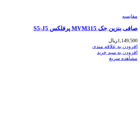
مقایسه
صافی بنزین جک MVM315 پرفلکس S5-J5
1,149,500
ریال
افزودن به علاقه مندی
افزودن به سبد خرید
مشاهده سریع