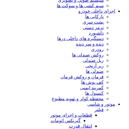
سیستم صوتی و تصویری
سیم کشی ها و سوکت ها
اجزای داخلی خودرو
پارکابی ها
پشت سری
ترمز دستی
داشبورد
دستگیره های داخلی درها
دنده و سر دنده
رودری
روکش صندلی ها
ریل صندلی
زیر آرنجی
صندلی ها
فرمان و روکش فرمان
کف پوش ها
کمربند ایمنی
کنسول ها
محفظه کولر و تهویه مطبوع
موتور و شاسی
فیلتر
قطعات و اجزای موتور
گیربکس اتومات
انتقال قدرت