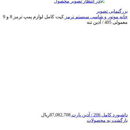
بزرگنمایی تصویر
خانه
موتور و شاسی
سیستم ترمز
کیت کامل لوازم پمپ ترمز 8 و 9
معمولی 405 / آذین تنه
داشبورد کامل 206 / آذین پارت
87,082,708
ریال
بازگشت به محصولات