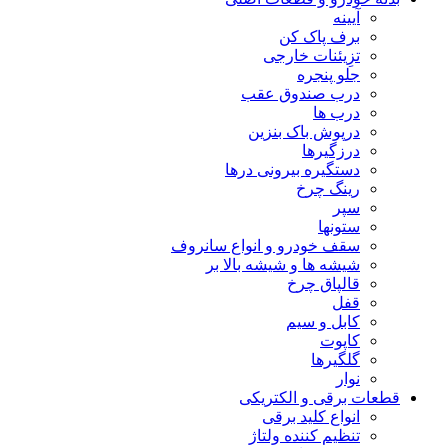
آیینه
برف پاک کن
تزِیئنات خارجی
جلو پنجره
درب صندوق عقب
درب ها
درپوش باک بنزین
درزگیرها
دستگیره بیرونی درها
رینگ چرخ
سپر
ستونها
سقف خودرو و انواع سانروف
شیشه ها و شیشه بالا بر
قالپاق چرخ
قفل
کابل و سیم
کاپوت
گلگیرها
نوار
قطعات برقی و الکتریکی
انواع کلید برقی
تنظیم کننده ولتاژ