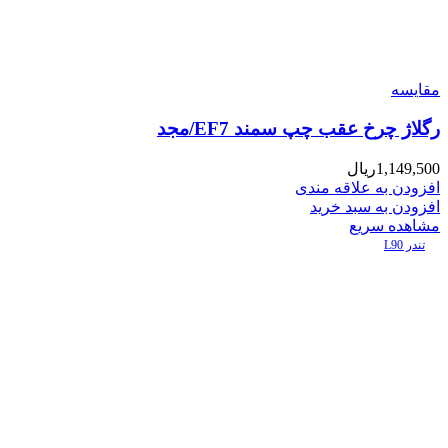
مقایسه
رگلاژ چرخ عقب چپ سمند EF7/مجد
1,149,500
ریال
افزودن به علاقه مندی
افزودن به سبد خرید
مشاهده سریع
تندر L90