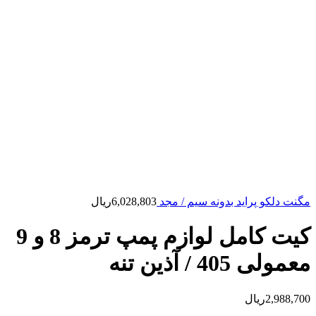
مگنت دلکو پراید بدونه سیم / مجد
6,028,803
ریال
کیت کامل لوازم پمپ ترمز 8 و 9
معمولی 405 / آذین تنه
2,988,700
ریال