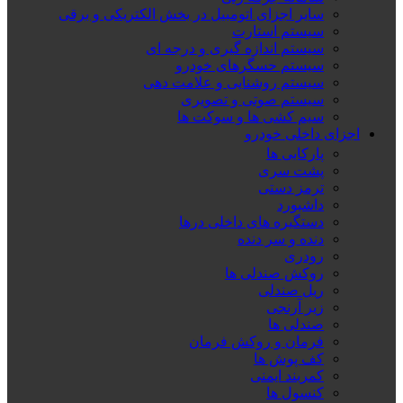
سایر اجزای اتومبیل در بخش الکتریکی و برقی
سیستم استارت
سیستم اندازه گیری و درجه ای
سیستم حسگرهای خودرو
سیستم روشنایی و علامت دهی
سیستم صوتی و تصویری
سیم کشی ها و سوکت ها
اجزای داخلی خودرو
پارکابی ها
پشت سری
ترمز دستی
داشبورد
دستگیره های داخلی درها
دنده و سر دنده
رودری
روکش صندلی ها
ریل صندلی
زیر آرنجی
صندلی ها
فرمان و روکش فرمان
کف پوش ها
کمربند ایمنی
کنسول ها