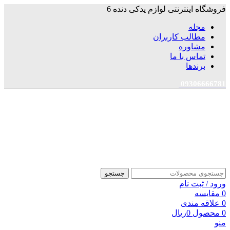
فروشگاه اینترنتی لوازم یدکی دنده 6
مجله
مطالب کاربران
مشاوره
تماس با ما
برندها
09306666781
جستجو
ورود / ثبت نام
0
مقایسه
0
علاقه مندی
0
محصول
0
ریال
منو