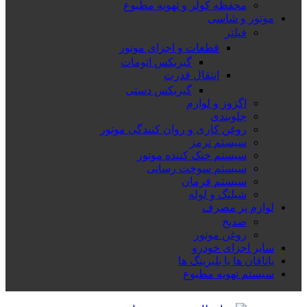
محفظه کولر و تهویه مطبوع
موتور و شاسی
فیلتر
قطعات و اجزای موتور
گیربکس اتومات
انتقال قدرت
گیربکس دستی
اگزوز و لوازم
جلوبندی
روغن کاری و روان کنندگی موتور
سیستم ترمز
سیستم خنک کننده موتور
سیستم سوخت رسانی
سیستم فرمان
شیلنگ و لوله
لوازم پر مصرف
ضدیخ
روغن موتور
سایر اجزای خودرو
یاتاقان ها یا بلبرینگ ها
سیستم تهویه مطبوع