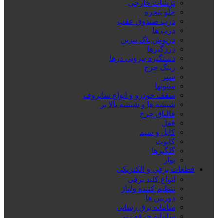
تزِیئنات خارجی
جلو پنجره
درب صندوق عقب
درب ها
درپوش باک بنزین
درزگیرها
دستگیره بیرونی درها
رینگ چرخ
سپر
ستونها
سقف خودرو و انواع سانروف
شیشه ها و شیشه بالا بر
قالپاق چرخ
قفل
کابل و سیم
کاپوت
گلگیرها
نوار
قطعات برقی و الکتریکی
انواع کلید برقی
تنظیم کننده ولتاژ
دوربین ها
سامانه برق رسانی
سامانه جرقه زنی