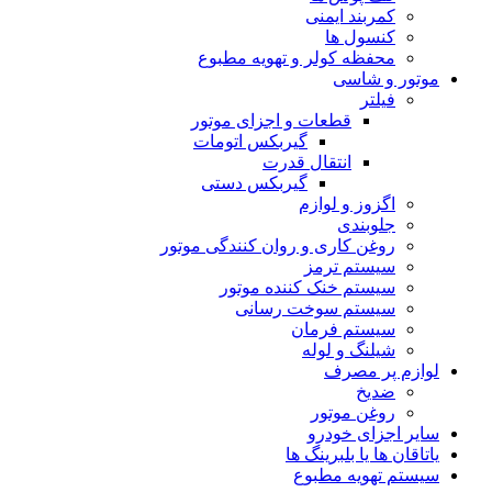
کمربند ایمنی
کنسول ها
محفظه کولر و تهویه مطبوع
موتور و شاسی
فیلتر
قطعات و اجزای موتور
گیربکس اتومات
انتقال قدرت
گیربکس دستی
اگزوز و لوازم
جلوبندی
روغن کاری و روان کنندگی موتور
سیستم ترمز
سیستم خنک کننده موتور
سیستم سوخت رسانی
سیستم فرمان
شیلنگ و لوله
لوازم پر مصرف
ضدیخ
روغن موتور
سایر اجزای خودرو
یاتاقان ها یا بلبرینگ ها
سیستم تهویه مطبوع