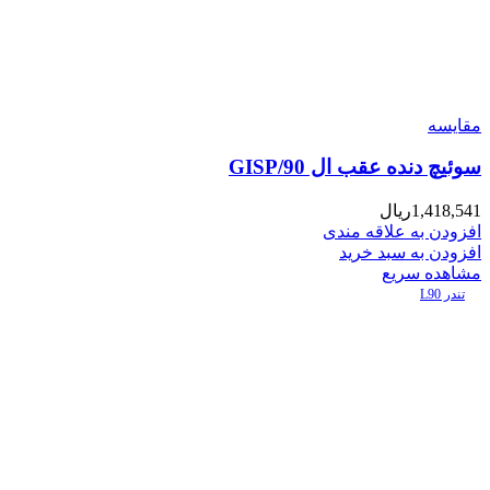
مقایسه
سوئیچ دنده عقب ال 90/GISP
1,418,541
ریال
افزودن به علاقه مندی
افزودن به سبد خرید
مشاهده سریع
تندر L90