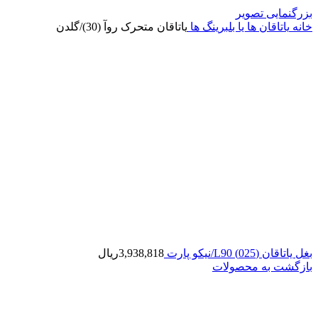
بزرگنمایی تصویر
خانه
یاتاقان ها یا بلبرینگ ها
یاتاقان متحرک روآ (30)/گلدن
بغل یاتاقان (025) L90/نیکو پارت
3,938,818
ریال
بازگشت به محصولات