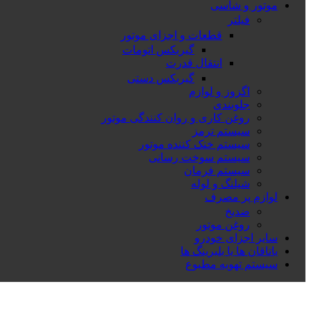
موتور و شاسی
فیلتر
قطعات و اجزای موتور
گیربکس اتومات
انتقال قدرت
گیربکس دستی
اگزوز و لوازم
جلوبندی
روغن کاری و روان کنندگی موتور
سیستم ترمز
سیستم خنک کننده موتور
سیستم سوخت رسانی
سیستم فرمان
شیلنگ و لوله
لوازم پر مصرف
ضدیخ
روغن موتور
سایر اجزای خودرو
یاتاقان ها یا بلبرینگ ها
سیستم تهویه مطبوع