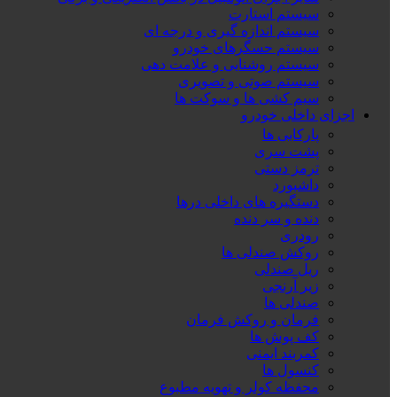
سیستم استارت
سیستم اندازه گیری و درجه ای
سیستم حسگرهای خودرو
سیستم روشنایی و علامت دهی
سیستم صوتی و تصویری
سیم کشی ها و سوکت ها
اجزای داخلی خودرو
پارکابی ها
پشت سری
ترمز دستی
داشبورد
دستگیره های داخلی درها
دنده و سر دنده
رودری
روکش صندلی ها
ریل صندلی
زیر آرنجی
صندلی ها
فرمان و روکش فرمان
کف پوش ها
کمربند ایمنی
کنسول ها
محفظه کولر و تهویه مطبوع