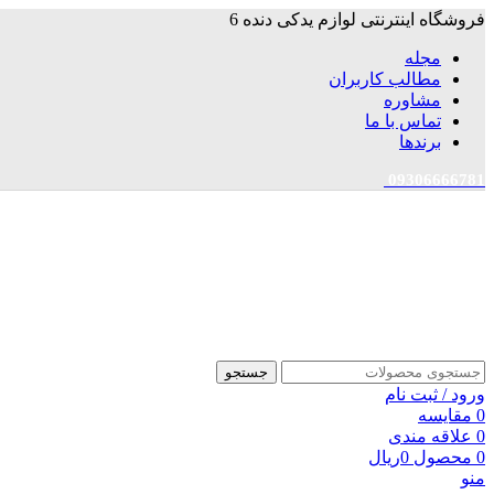
فروشگاه اینترنتی لوازم یدکی دنده 6
مجله
مطالب کاربران
مشاوره
تماس با ما
برندها
09306666781
جستجو
ورود / ثبت نام
0
مقایسه
0
علاقه مندی
0
محصول
0
ریال
منو