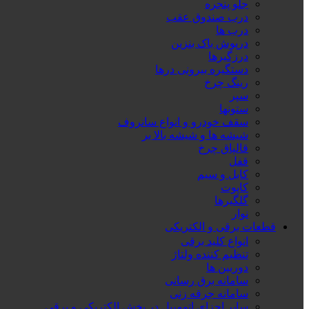
جلو پنجره
درب صندوق عقب
درب ها
درپوش باک بنزین
درزگیرها
دستگیره بیرونی درها
رینگ چرخ
سپر
ستونها
سقف خودرو و انواع سانروف
شیشه ها و شیشه بالا بر
قالپاق چرخ
قفل
کابل و سیم
کاپوت
گلگیرها
نوار
قطعات برقی و الکتریکی
انواع کلید برقی
تنظیم کننده ولتاژ
دوربین ها
سامانه برق رسانی
سامانه جرقه زنی
سایر اجزای اتومبیل در بخش الکتریکی و برقی